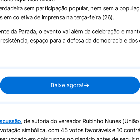
rdadeira sem participação popular, nem sem a populaç
s em coletiva de imprensa na terça-feira (26).
ente da Parada, o evento vai além da celebração e man
resistência, espaço para a defesa da democracia e dos d
Baixe agora!
iscussão
, de autoria do vereador Rubinho Nunes (União B
otação simbólica, com 45 votos favoráveis e 10 contrá
 ser votado em dois turnos no plenário antes de seguir 