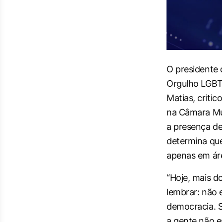
O presidente 
Orgulho LGBT
Matias, critic
na Câmara Mun
a presença de
determina que
apenas em ár
“Hoje, mais d
lembrar: não 
democracia. S
a gente não es