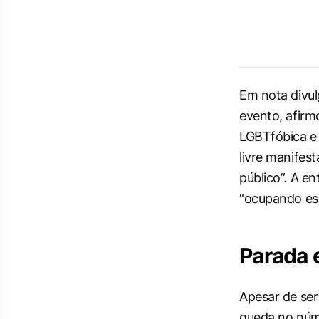
Em nota divul
evento, afirm
LGBTfóbica e 
livre manifes
público”. A en
“ocupando ess
Parada e
Apesar de ser
queda no núm