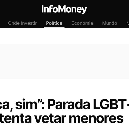
Onde Investir
Política
Economia
Mundo
M
nça, sim”: Parada LGB
 tenta vetar menores