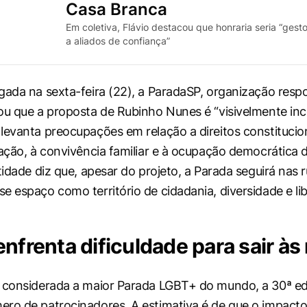
Casa Branca
Em coletiva, Flávio destacou que honraria seria “gest
a aliados de confiança”
gada na sexta-feira (22), a ParadaSP, organização resp
ou que a proposta de Rubinho Nunes é “visivelmente inco
levanta preocupações em relação a direitos constitucion
tação, à convivência familiar e à ocupação democrática
tidade diz que, apesar do projeto, a Parada seguirá nas r
e espaço como território de cidadania, diversidade e li
nfrenta dificuldade para sair às
 considerada a maior Parada LGBT+ do mundo, a 30ª ed
ero de patrocinadores. A estimativa é de que o impac