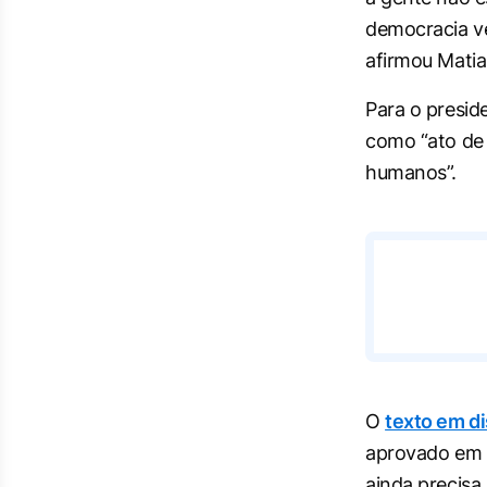
democracia ve
afirmou Matia
Para o presid
como “ato de 
humanos”.
O
texto em d
aprovado em v
ainda precisa