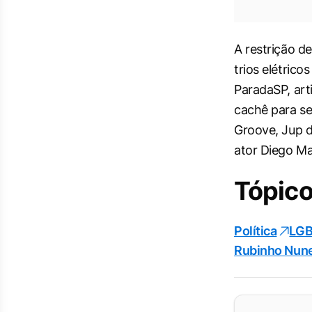
A restrição d
trios elétrico
ParadaSP, art
cachê para se
Groove, Jup d
ator Diego Ma
Tópico
Política
LG
Rubinho Nun