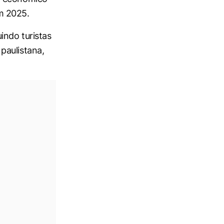
m 2025.
indo turistas
paulistana,