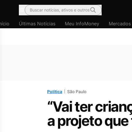
Buscar notícias, ativos e outros
Menu
nício
Últimas Notícias
Meu InfoMoney
Mercados
Política
São Paulo
“Vai ter cria
a projeto que