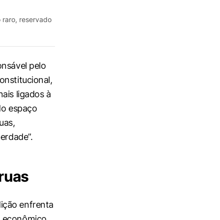
o raro, reservado
onsável pelo
nstitucional,
ais ligados à
 do espaço
uas,
berdade”.
 ruas
ição enfrenta
to econômico