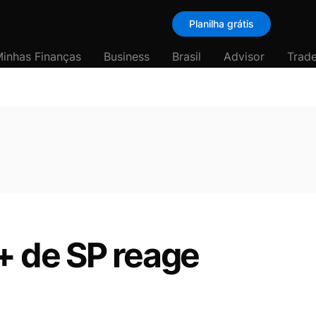
Planilha grátis
inhas Finanças
Business
Brasil
Advisor
Trade
T+ de SP reage