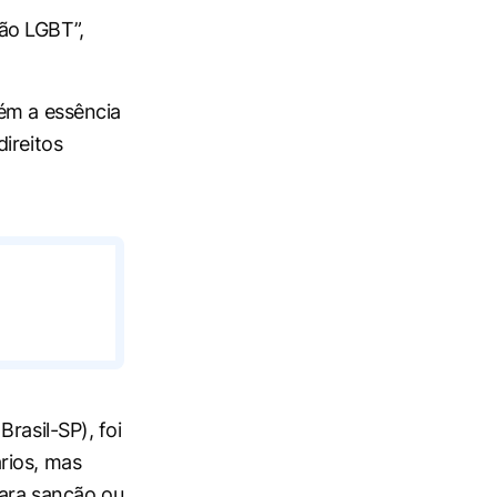
ão LGBT”,
tém a essência
ireitos
rasil-SP), foi
rios, mas
para sanção ou