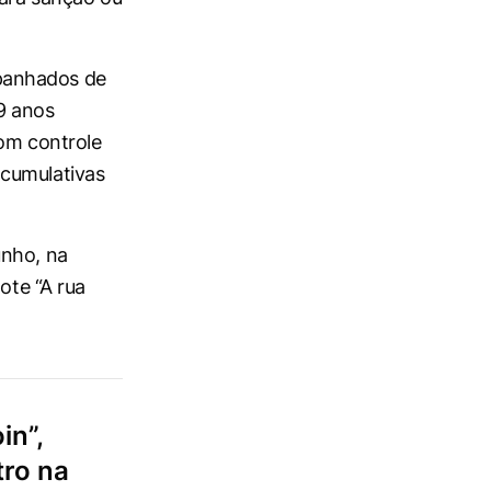
panhados de
9 anos
com controle
 cumulativas
unho, na
ote “A rua
in”,
tro na