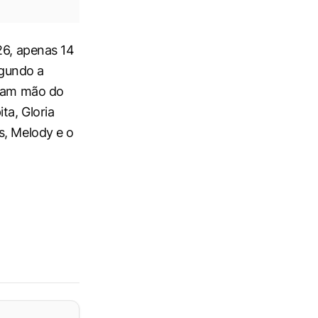
26, apenas 14
egundo a
iram mão do
ta, Gloria
s, Melody e o