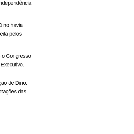
 independência
Dino havia
eita pelos
e o Congresso
 Executivo.
ção de Dino,
otações das