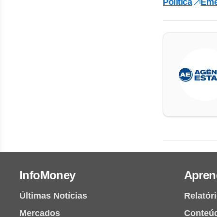
Política
Eme
InfoMoney
Apren
Últimas Notícias
Relatór
Mercados
Conteú