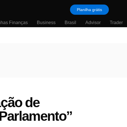
Planilha grátis
nhas Finanças
Business
Brasil
Advisor
Trader
ação de
 Parlamento”