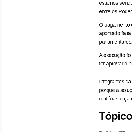
estamos sendo 
entre os Poder
O pagamento d
apontado falta
parlamentares
A execução fo
ter aprovado n
Integrantes d
porque a soluç
matérias orça
Tópico