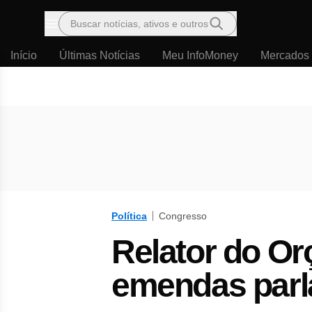
Buscar notícias, ativos e outros
Menu
Início
Últimas Notícias
Meu InfoMoney
Mercados
Política
Congresso
Relator do Or
emendas parl