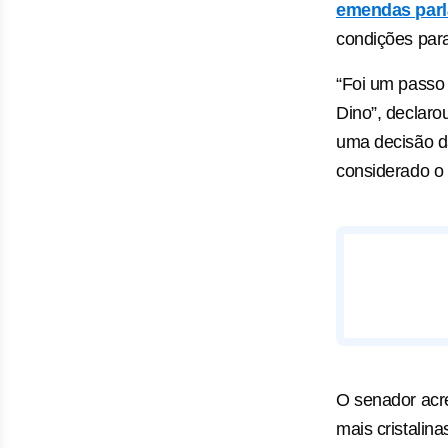
emendas par
condições par
“Foi um passo 
Dino”, declar
uma decisão da
considerado o 
O senador acr
mais cristalin