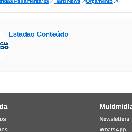
ndas Parlamentares
Hard News
Orçamento
Estadão Conteúdo
da
Multimídi
ios
Newsletters
dos
WhatsApp