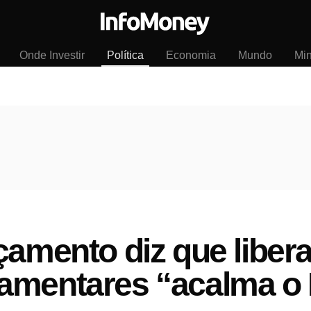
Onde Investir
Política
Economia
Mundo
Mi
çamento diz que liber
amentares “acalma o