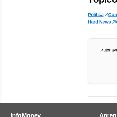
Política
Con
Hard News
InfoMoney
Apren