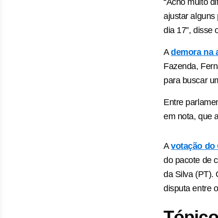
“Acho muito di
ajustar alguns
dia 17”, disse 
A
demora na 
Fazenda, Fern
para buscar u
Entre parlamen
em nota, que a
A
votação do 
do pacote de c
da Silva (PT).
disputa entre
Tópico