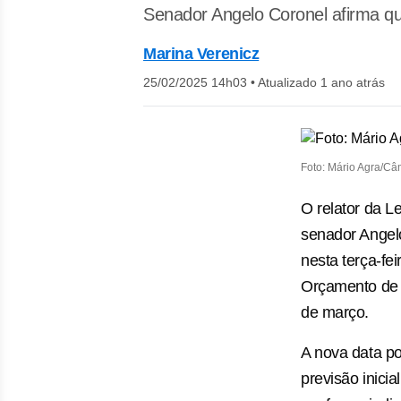
Senador Angelo Coronel afirma que
Marina Verenicz
25/02/2025 14h03
•
Atualizado 1 ano atrás
Foto: Mário Agra/C
O relator da L
senador Angel
nesta terça-fe
Orçamento de 2
de março.
A nova data p
previsão inicia