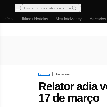
Buscar notícias, ativos e outros
Menu
Início
Últimas Notícias
Meu InfoMoney
Mercados
Política
Discussão
Relator adia 
17 de março