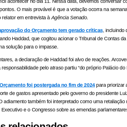
fícil acontecer no dia 11. Nessa data, devemos conversar c
 pontos. O mais provável é que a votação ocorra na semana
o relator em entrevista à
Agência Senado
.
aprovação do Orçamento tem gerado críticas
, incluindo
ando Haddad, que cogitou acionar o Tribunal de Contas d
ma solução para o impasse.
tares, a declaração de Haddad foi alvo de reações. Arcove
 responsabilidade pelo atraso partiu “do próprio Palácio do 
Orçamento foi postergada no fim de 2024
para priorizar 
orte de gastos apresentado pelo governo do presidente Luiz
 O adiamento também foi interpretado como uma retaliação 
 o Executivo e o Congresso sobre as emendas parlamentare
s relacionados