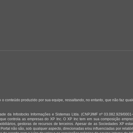
 o conteúdo produzido por sua equipe, ressaltando, no entanto, que não faz qua
de da Infostocks Informações e Sistemas Ltda. (CNPJ/MF nº 03.082.929/0001-03)
 que controla as empresas do XP Inc. O XP Inc tem em sua composição empresas
mobiliários, gestoras de recursos de terceiros. Apesar de as Sociedades XP est
 Portal não são, sob qualquer aspecto, direcionadas e/ou influenciadas por relat