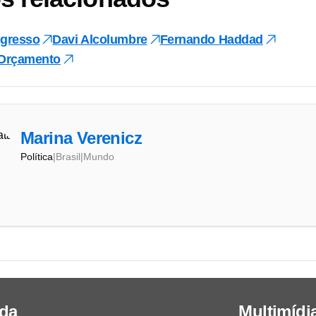
gresso
Davi Alcolumbre
Fernando Haddad
Orçamento
Marina Verenicz
Política
|
Brasil
|
Mundo
da
Multimídi