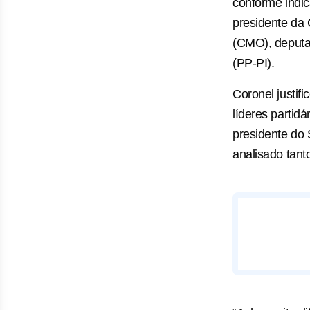
conforme indic
presidente da
(CMO), deputad
(PP-PI).
Coronel justif
líderes partid
presidente do 
analisado tan