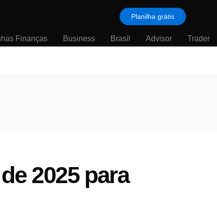
Planilha grátis
nhas Finanças
Business
Brasil
Advisor
Trader
 de 2025 para