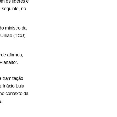
om os líderes e
 seguinte, no
 do ministro da
a União (TCU)
rde afirmou,
Planalto”.
a tramitação
 Inácio Lula
no contexto da
s.