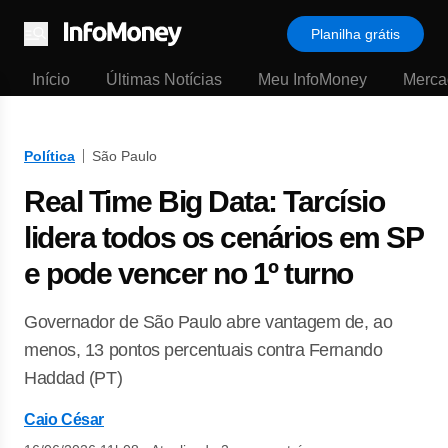
Planilha grátis
Menu
Início
Últimas Notícias
Meu InfoMoney
Merca
Política
São Paulo
Real Time Big Data: Tarcísio
lidera todos os cenários em SP
e pode vencer no 1º turno
Governador de São Paulo abre vantagem de, ao
menos, 13 pontos percentuais contra Fernando
Haddad (PT)
Caio César