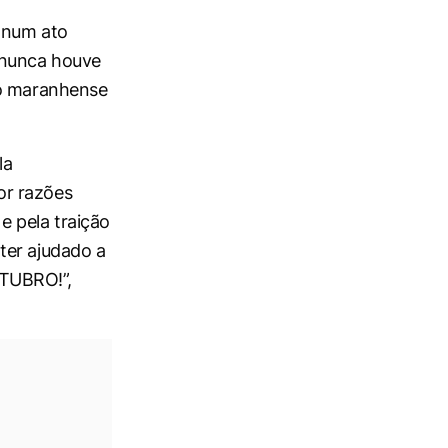
 num ato
 nunca houve
vo maranhense
la
or razões
e pela traição
ter ajudado a
UTUBRO!”,