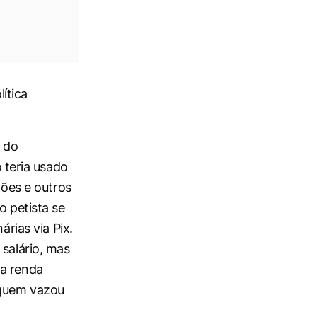
lítica
a do
teria usado
hões e outros
o petista se
árias via Pix.
 salário, mas
 a renda
 quem vazou