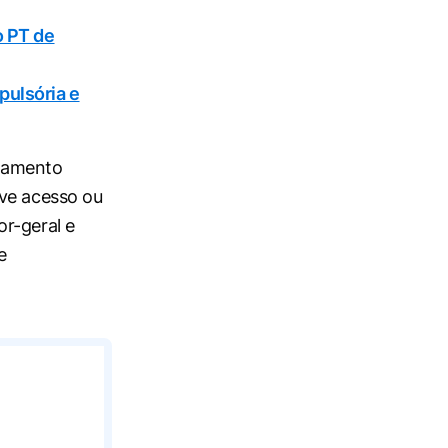
o PT de
pulsória e
azamento
eve acesso ou
r-geral e
e