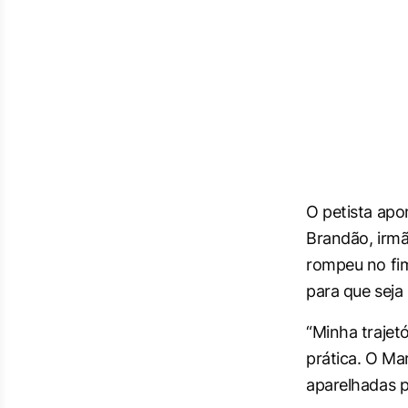
O petista apo
Brandão, irm
rompeu no fim
para que seja
“Minha trajet
prática. O Ma
aparelhadas p