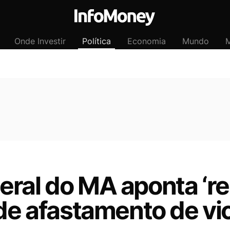
Onde Investir
Política
Economia
Mundo
M
eral do MA aponta ‘r
ede afastamento de vi