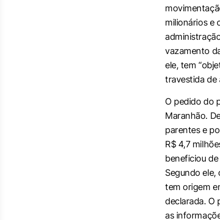
movimentação 
milionários e 
administração 
vazamento da
ele, tem “obje
travestida de 
O pedido do p
Maranhão. De
parentes e pol
R$ 4,7 milhõe
beneficiou de 
Segundo ele, 
tem origem em
declarada. O 
as informações