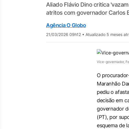
Aliado Flávio Dino critica 'vaza
atritos com governador Carlos 
Agência O Globo
21/03/2026 09h12
•
Atualizado 5 meses at
Vice-governador, F
O procurador-
Maranhão Dani
pediu o afast
decisão em car
governador 
(PT), por sup
esquema de l