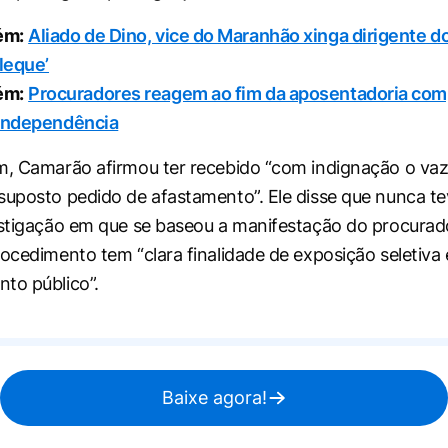
ém:
Aliado de Dino, vice do Maranhão xinga dirigente d
oleque’
ém:
Procuradores reagem ao fim da aposentadoria com
 independência
am, Camarão afirmou ter recebido “com indignação o v
suposto pedido de afastamento”. Ele disse que nunca t
estigação em que se baseou a manifestação do procurado
rocedimento tem “clara finalidade de exposição seletiva 
to público”.
Baixe agora!