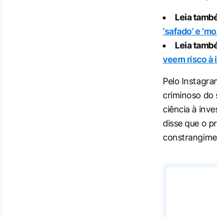
Leia tamb
‘safado’ e ‘m
Leia tamb
veem risco à
Pelo Instagr
criminoso do 
ciência à inv
disse que o p
constrangimen