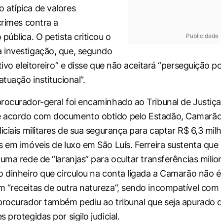
atípica de valores
crimes contra a
pública. O petista criticou o
Publicidade
 investigação, que, segundo
tivo eleitoreiro” e disse que não aceitará “perseguição po
atuação institucional”.
rocurador-geral foi encaminhado ao Tribunal de Justiç
 acordo com documento obtido pelo Estadão, Camarão 
iciais militares de sua segurança para captar R$ 6,3 mil
s em imóveis de luxo em São Luís. Ferreira sustenta que 
uma rede de “laranjas” para ocultar transferências milion
o dinheiro que circulou na conta ligada a Camarão não é
 “receitas de outra natureza”, sendo incompatível com
procurador também pediu ao tribunal que seja apurado
 protegidas por sigilo judicial.