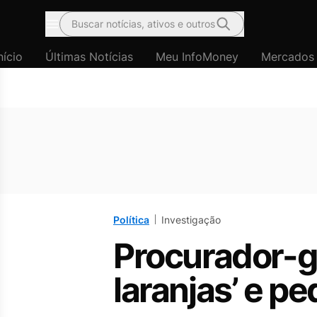
Buscar notícias, ativos e outros
Menu
nício
Últimas Notícias
Meu InfoMoney
Mercados
Política
Investigação
Procurador-g
laranjas’ e p