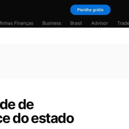
Planilha grátis
inhas Finanças
Business
Brasil
Advisor
Trade
ede de
ce do estado