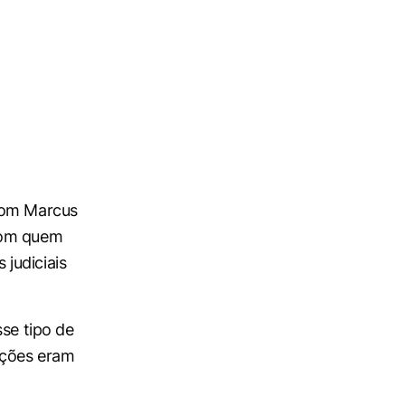
 com Marcus
 com quem
judiciais
sse tipo de
ições eram