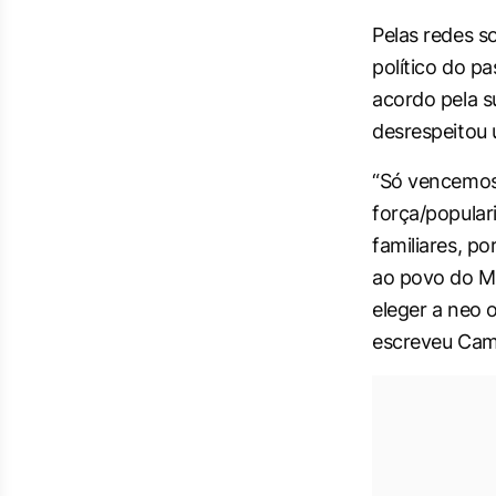
Pelas redes s
político do p
acordo pela s
desrespeitou
“Só vencemos 
força/popula
familiares, p
ao povo do Ma
eleger a neo
escreveu Cam