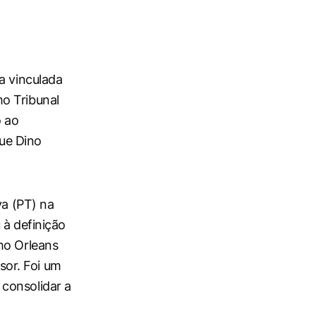
a vinculada
o Tribunal
o ao
ue Dino
va (PT) na
 à definição
ho Orleans
or. Foi um
consolidar a