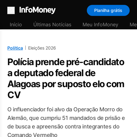
Planilha grátis
Menu
Início
Últimas Notícias
Meu InfoMoney
Me
Política
Eleições 2026
Polícia prende pré-candidato
a deputado federal de
Alagoas por suposto elo com
CV
O influenciador foi alvo da Operação Morro do
Alemão, que cumpriu 51 mandados de prisão e
de busca e apreensão contra integrantes do
Comando Vermelho