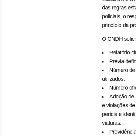
das regras est
policiais, o r
princípio da p
O CNDH solicit
Relatório c
Prévia defi
Número de a
utilizados;
Número ofic
Adoção de 
e violações de 
perícia e iden
viaturas;
Providência