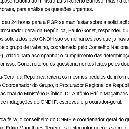
 aposentadoria do ministro Luís Roberto Barroso, mas na terç
oraes, para análise de questões urgentes.
 deu 24 horas para a PGR se manifestar sobre a solicitaçã
o procurador-geral da República, Paulo Gonet, respondeu qu
os solicitados pelo CNDH são semelhantes aos que já havi
elo grupo de trabalho, coordenado pelo Conselho Nacional
), criado para acompanhar o cumprimento das determina
or isso, Gonet reiterou os questionamentos feitos pelos do
ia-Geral da República reitera os mesmos pedidos de infor
o Coordenador do Grupo, o Procurador Regional da Repúb
cional do Ministério Público, Dr. Antônio Edílio Magalhães
 de indagações do CNDH”, escreveu o procurador-geral.
ça-feira, o conselheiro do CNMP e coordenador-geral do g
nio Edílio Magalhães Teixeira, solicitou informações sobre 