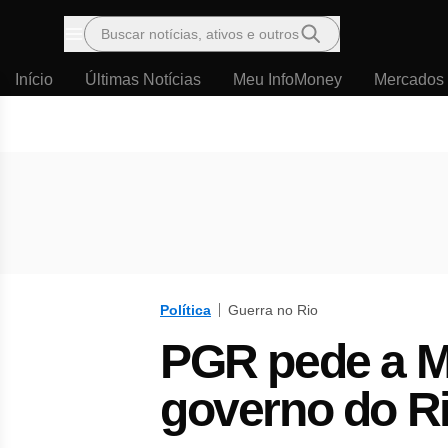
Buscar notícias, ativos e outros
Menu
Início
Últimas Notícias
Meu InfoMoney
Mercados
Política
Guerra no Rio
PGR pede a M
governo do R