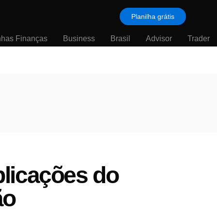
Planilha grátis
nhas Finanças
Business
Brasil
Advisor
Trader
licações do
ão