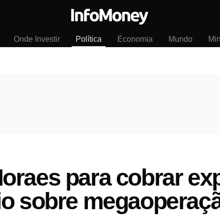
Onde Investir
Política
Economia
Mundo
Mi
oraes para cobrar exp
io sobre megaoperaç