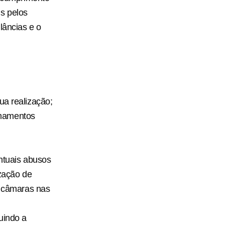
s pelos
lâncias e o
sua realização;
rmamentos
ntuais abusos
ização de
e câmaras nas
luindo a