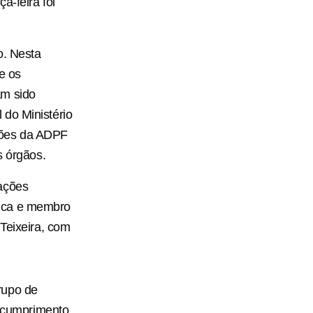
a-feira foi
o. Nesta
e os
am sido
 do Ministério
ções da ADPF
is órgãos.
mações
lica e membro
 Teixeira, com
rupo de
o cumprimento