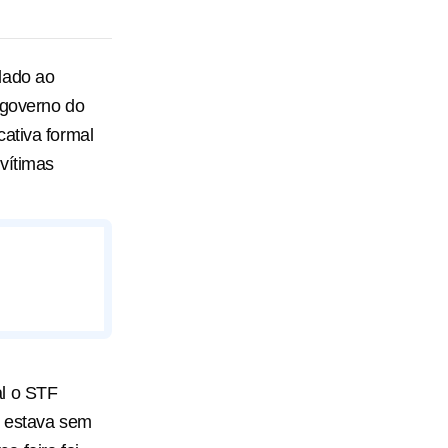
lado ao
 governo do
ativa formal
 vítimas
al o STF
o estava sem