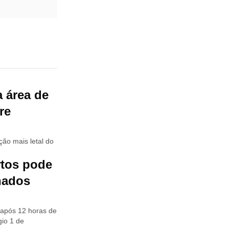
 área de
re
ão mais letal do
rtos pode
hados
após 12 horas de
gio 1 de