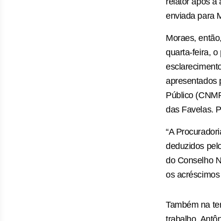
relator após a
enviada para M
Moraes, então,
quarta-feira, 
esclareciment
apresentados p
Público (CNMP
das Favelas. P
“A Procurador
deduzidos pel
do Conselho Na
os acréscimos
Também na ter
trabalho, Antô