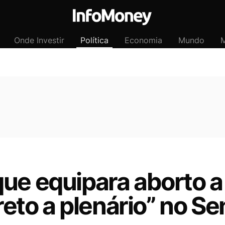
Onde Investir
Política
Economia
Mundo
M
ue equipara aborto a
ireto a plenário” no S