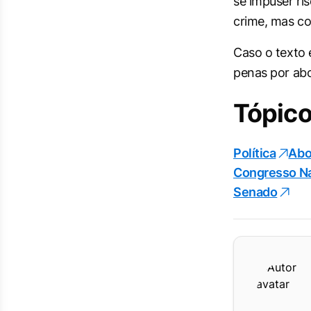
se impuser ri
crime, mas c
Caso o texto 
penas por abo
Tópico
Política
Abo
Congresso Na
Senado