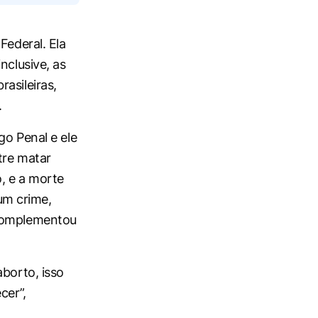
Federal. Ela
nclusive, as
asileiras,
.
go Penal e ele
tre matar
, e a morte
um crime,
 complementou
aborto, isso
cer”,