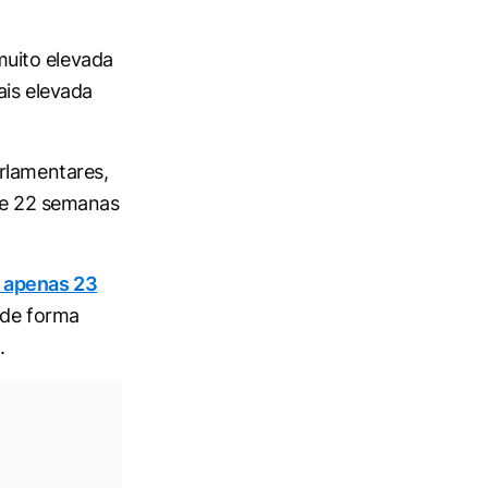
uito elevada
ais elevada
rlamentares,
de 22 semanas
u apenas 23
 de forma
.