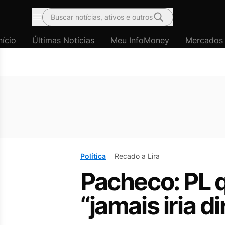
Buscar notícias, ativos e outros
Menu
nício
Últimas Notícias
Meu InfoMoney
Mercados
Política
Recado a Lira
Pacheco: PL q
“jamais iria d