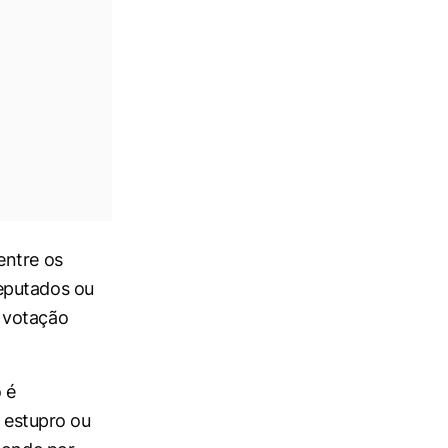
entre os
eputados ou
 votação
 é
e estupro ou