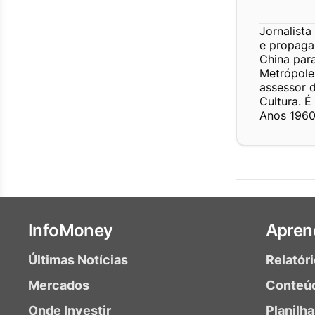
Jornalist
e propagan
China par
Metrópoles
assessor 
Cultura. É
Anos 1960
InfoMoney
Apren
Últimas Notícias
Relatór
Mercados
Conteú
Onde Investir
Planilh