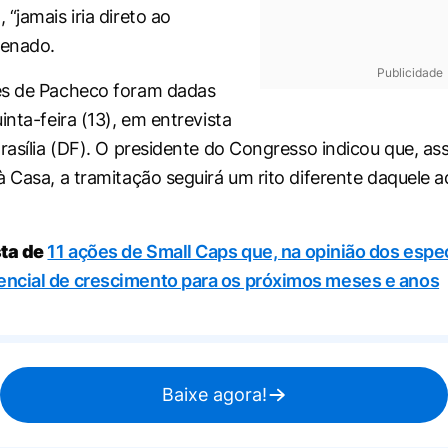
“jamais iria direto ao
Senado.
Publicidade
es de Pacheco foram dadas
inta-feira (13), em entrevista
Brasília (DF). O presidente do Congresso indicou que, as
à Casa, a tramitação seguirá um rito diferente daquele 
sta de
11 ações de Small Caps que, na opinião dos espec
ncial de crescimento para os próximos meses e anos
Baixe agora!