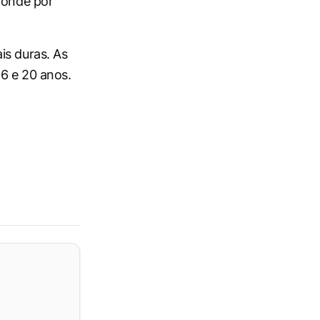
sponde por
is duras. As
6 e 20 anos.