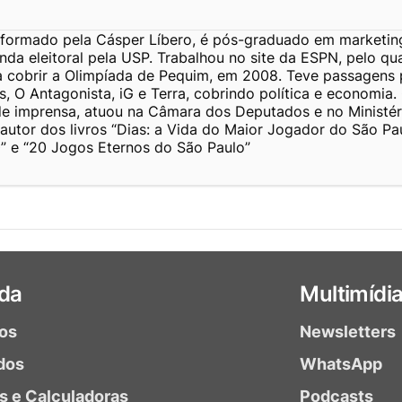
a formado pela Cásper Líbero, é pós-graduado em marketing
da eleitoral pela USP. Trabalhou no site da ESPN, pelo qua
a cobrir a Olimpíada de Pequim, em 2008. Teve passagens 
, O Antagonista, iG e Terra, cobrindo política e economia
de imprensa, atuou na Câmara dos Deputados e no Ministér
 autor dos livros “Dias: a Vida do Maior Jogador do São Pa
” e “20 Jogos Eternos do São Paulo”
da
Multimídi
ios
Newsletters
dos
WhatsApp
as e Calculadoras
Podcasts