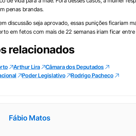
sco de vida para a mãe. Fora desses casos, a mulher re
om penas brandas.
em discussão seja aprovado, essas punições ficariam ma
rto em fetos com mais de 22 semanas iriam ficar entre 
s relacionados
rto
Arthur Lira
Câmara dos Deputados
cional
Poder Legislativo
Rodrigo Pacheco
Fábio Matos