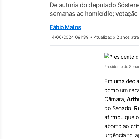
De autoria do deputado Sóstene
semanas ao homicídio; votação
Fábio Matos
14/06/2024 09h39
•
Atualizado 2 anos atr
Presidente do Sena
Em uma declar
como um reca
Câmara,
Arth
do Senado,
R
afirmou que o 
aborto ao cri
urgência foi 