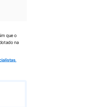
sim que o
adotado na
ialistas,