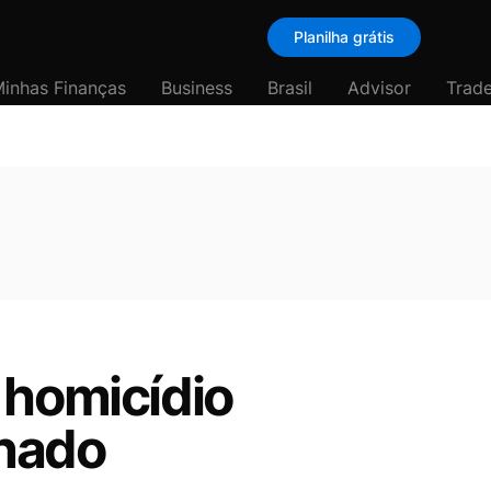
Planilha grátis
inhas Finanças
Business
Brasil
Advisor
Trade
 homicídio
enado