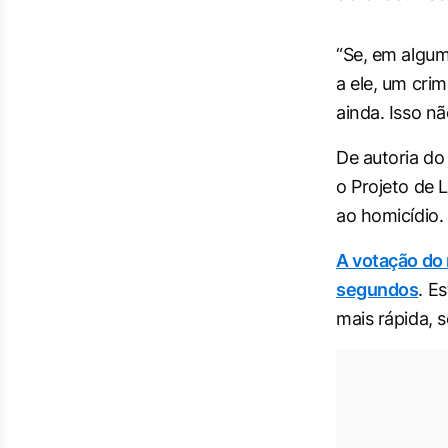
“Se, em algu
a ele, um cri
ainda. Isso n
De autoria d
o Projeto de L
ao homicídio.
A votação do
segundos
. E
mais rápida, 