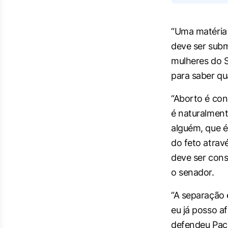
“Uma matéria 
deve ser subm
mulheres do S
para saber qu
“Aborto é con
é naturalment
alguém, que é
do feto atra
deve ser cons
o senador.
“A separação 
eu já posso a
defendeu Pac