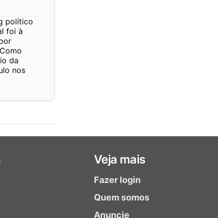
 político
l foi à
por
. Como
io da
ulo nos
a
Veja mais
Fazer login
Quem somos
Anuncie