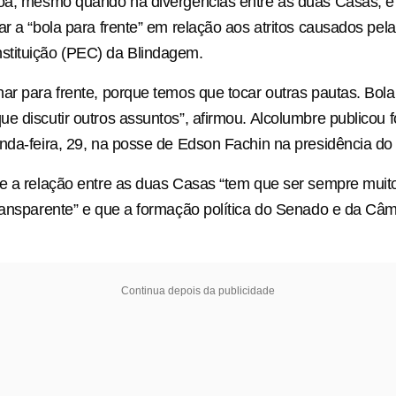
boa, mesmo quando há divergências entre as duas Casas, e
ar a “bola para frente” em relação aos atritos causados pel
tituição (PEC) da Blindagem.
ar para frente, porque temos que tocar outras pautas. Bola 
e discutir outros assuntos”, afirmou. Alcolumbre publicou 
nda-feira, 29, na posse de Edson Fachin na presidência do
e a relação entre as duas Casas “tem que ser sempre muito
ransparente” e que a formação política do Senado e da Câ
Continua depois da publicidade