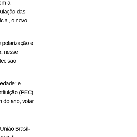
com a
culação das
cial, o novo
e polarização e
o, nesse
decisão
iedade” e
tituição (PEC)
m do ano, votar
União Brasil-