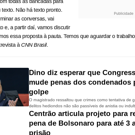
om todas as bancadas para
 texto. Não há texto pronto.
Publicidade
minar as conversas, vai
o e, a partir daí, vamos discutir
os essa proposta à pauta. Temos que aguardar o trabalho d
revista à
CNN Brasil
.
Dino diz esperar que Congres
mude penas dos condenados p
golpe
O magistrado ressaltou que crimes como tentativa de g
delitos hediondos não são passíveis de anistia ou indul
Centrão articula projeto para r
pena de Bolsonaro para até 3 
prisão