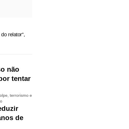
o relator”,
so não
or tentar
olpe, terrorismo e
to
eduzir
anos de