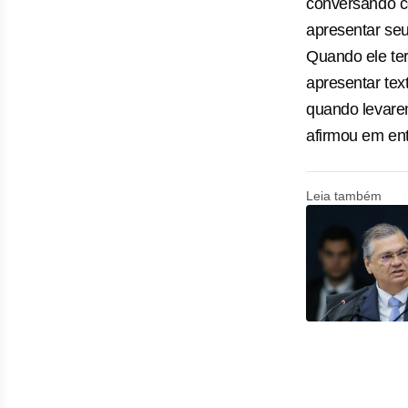
conversando c
apresentar seu
Quando ele ter
apresentar text
quando levarem
afirmou em ent
Leia também