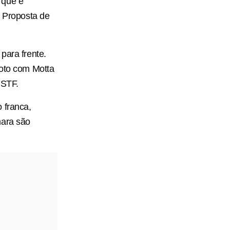
 que é
a Proposta de
para frente.
foto com Motta
 STF.
 franca,
mara são