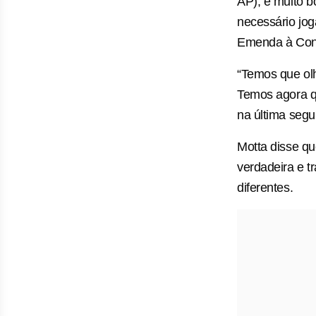
AP), é muito 
necessário jog
Emenda à Cons
“Temos que olh
Temos agora qu
na última segu
Motta disse qu
verdadeira e t
diferentes.