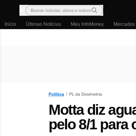
Buscar notícias, ativos e outros
Menu
Início
Últimas Notícias
Meu InfoMoney
Mercados
Política
PL da Dosimetria
Motta diz agu
pelo 8/1 para