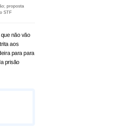
são; proposta
do STF
m que não vão
rita aos
eira para para
a prisão