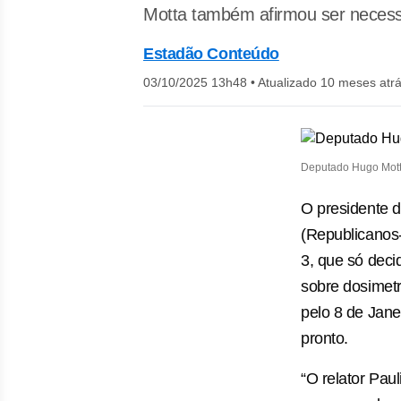
Motta também afirmou ser necess
Estadão Conteúdo
03/10/2025 13h48
•
Atualizado 10 meses atr
Deputado Hugo Mott
O presidente 
(Republicanos-
3, que só deci
sobre dosimet
pelo 8 de Janei
pronto.
“O relator Pau