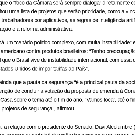
 que o “foco da Câmara será sempre dialogar diretamente 
itou uma lista de projetos que serão prioridade, como a vin
abalhadores por aplicativos, as regras de inteligência artifi
ção e a reforma administrativa.
há um “cenário político complexo, com muita instabilidade” 
ço americano contra produtos brasileiros: “Tenho preocupaçã
 que o Brasil vive de instabilidade internacional, com essa 
tados Unidos de impor tarifas ao País”.
ainda que a pauta da segurança “é a principal pauta da soc
tenção de concluir a votação da proposta de emenda à Cons
 Casa sobre o tema até o fim do ano. “Vamos focar, até o fi
projetos de segurança”, afirmou.
 a relação com o presidente do Senado, Davi Alcolumbre (