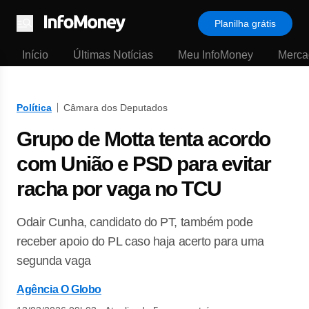
Planilha grátis
Menu
Início
Últimas Notícias
Meu InfoMoney
Merca
Política
Câmara dos Deputados
Grupo de Motta tenta acordo
com União e PSD para evitar
racha por vaga no TCU
Odair Cunha, candidato do PT, também pode
receber apoio do PL caso haja acerto para uma
segunda vaga
Agência O Globo