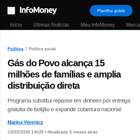
Planilha grátis
Menu
Início
Últimas Notícias
Meu InfoMoney
Merca
Política
Política social
Gás do Povo alcança 15
milhões de famílias e amplia
distribuição direta
Programa substitui repasse em dinheiro por entrega
gratuita de botijão e expande cobertura nacional
Marina Verenicz
23/03/2026 14h26
•
Atualizado 5 meses atrás