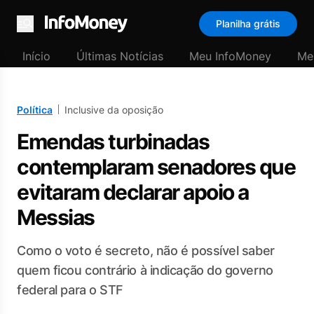
Planilha grátis
Menu
Início
Últimas Notícias
Meu InfoMoney
Me
Política
Inclusive da oposição
Emendas turbinadas
contemplaram senadores que
evitaram declarar apoio a
Messias
Como o voto é secreto, não é possível saber
quem ficou contrário à indicação do governo
federal para o STF