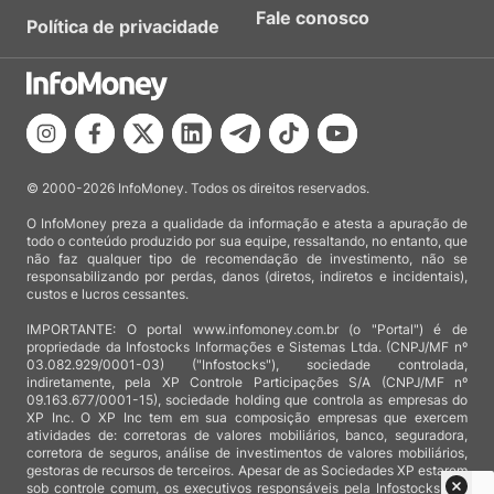
Fale conosco
Política de privacidade
© 2000-2026 InfoMoney. Todos os direitos reservados.
O InfoMoney preza a qualidade da informação e atesta a apuração de
todo o conteúdo produzido por sua equipe, ressaltando, no entanto, que
não faz qualquer tipo de recomendação de investimento, não se
responsabilizando por perdas, danos (diretos, indiretos e incidentais),
custos e lucros cessantes.
IMPORTANTE: O portal www.infomoney.com.br (o "Portal") é de
propriedade da Infostocks Informações e Sistemas Ltda. (CNPJ/MF nº
03.082.929/0001-03) ("Infostocks"), sociedade controlada,
indiretamente, pela XP Controle Participações S/A (CNPJ/MF nº
09.163.677/0001-15), sociedade holding que controla as empresas do
XP Inc. O XP Inc tem em sua composição empresas que exercem
atividades de: corretoras de valores mobiliários, banco, seguradora,
corretora de seguros, análise de investimentos de valores mobiliários,
gestoras de recursos de terceiros. Apesar de as Sociedades XP estarem
sob controle comum, os executivos responsáveis pela Infostocks são