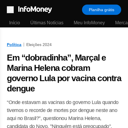
Planilha grátis
Menu
Início
Últimas Notícias
Meu InfoMoney
Merca
Política
Eleições 2024
Em “dobradinha”, Marçal e
Marina Helena cobram
governo Lula por vacina contra
dengue
“Onde estavam as vacinas do governo Lula quando
tivemos o recorde de mortes por dengue neste ano
aqui no Brasil?”, questionou Marina Helena,
candidata do Novo. "Ninguém está preocupado",