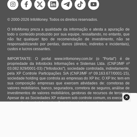
© 2000-2026 InfoMoney. Todos os direitos reservados.
O InfoMoney preza a qualidade da informação e atesta a apuração de
todo o conteúdo produzido por sua equipe, ressaltando, no entanto, que
não faz qualquer tipo de recomendação de investimento, não se
responsabilizando por perdas, danos (diretos, indiretos e incidentais),
custos e lucros cessantes.
IMPORTANTE: O portal www.infomoney.com.br (o "Portal") é de
propriedade da Infostocks Informações e Sistemas Ltda. (CNPJ/MF nº
03.082.929/0001-03) ("Infostocks"), sociedade controlada, indiretamente,
pela XP Controle Participações S/A (CNPJ/MF nº 09.163.677/0001-15),
sociedade holding que controla as empresas do XP Inc. O XP Inc tem em
sua composição empresas que exercem atividades de: corretoras de
valores mobiliários, banco, seguradora, corretora de seguros, análise de
investimentos de valores mobiliários, gestoras de recursos de terceiros.
Apesar de as Sociedades XP estarem sob controle comum, os executivos
responsáveis pela Infostocks são totalmente independentes e as notícias,
matérias e opiniões veiculadas no Portal não são, sob qualquer aspecto,
direcionadas e/ou influenciadas por relatórios de análise produzidos por
áreas técnicas das empresas do XP Inc, nem por decisões comerciais e
de negócio de tais sociedades, sendo produzidos de acordo com o juízo
de valor e as convicções próprias da equipe interna da Infostocks.