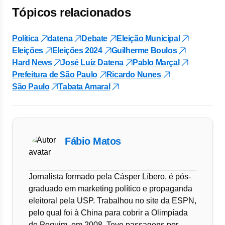
Tópicos relacionados
Política
datena
Debate
Eleição Municipal
Eleições
Eleições 2024
Guilherme Boulos
Hard News
José Luiz Datena
Pablo Marçal
Prefeitura de São Paulo
Ricardo Nunes
São Paulo
Tabata Amaral
Fábio Matos
Jornalista formado pela Cásper Líbero, é pós-
graduado em marketing político e propaganda
eleitoral pela USP. Trabalhou no site da ESPN,
pelo qual foi à China para cobrir a Olimpíada
de Pequim, em 2008. Teve passagens por