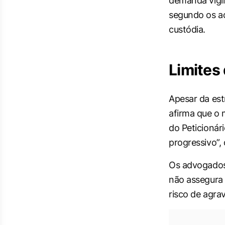
demanda vigil
segundo os a
custódia.
Limites
Apesar da est
afirma que o
do Peticionár
progressivo”,
Os advogados
não assegura 
risco de agra