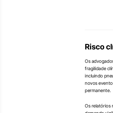
Risco cl
Os advogados
fragilidade cl
incluindo pne
novos evento
permanente.
Os relatório