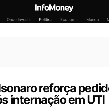
Onde Investir
Política
Economia
Mundo
M
lsonaro reforça pedid
ós internação em UTI