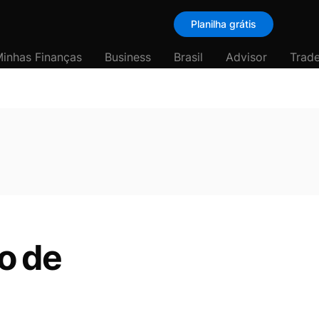
Planilha grátis
inhas Finanças
Business
Brasil
Advisor
Trade
o de