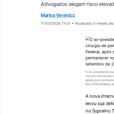
Advogados alegam risco elevado
Marina Verenicz
17/03/2026 11h21
•
Atualizado 5 meses atr
O ex-presidente bras
ministro Alexandre 
golpe para permanec
REUTERS/Mateus B
A nova intern
levou sua defe
no Supremo Tr