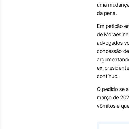
uma mudança
da pena.
Em petição en
de Moraes nes
advogados vol
concessão de 
argumentando
ex-president
contínuo.
O pedido se a
março de 2026
vômitos e que