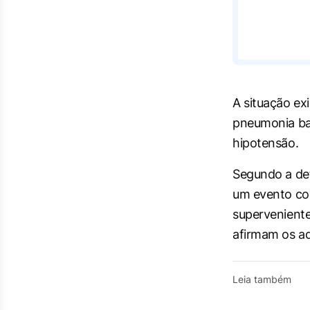
A situação ex
pneumonia bac
hipotensão.
Segundo a def
um evento con
superveniente
afirmam os a
Leia também