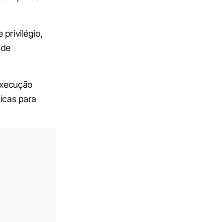
privilégio,
 de
execução
icas para