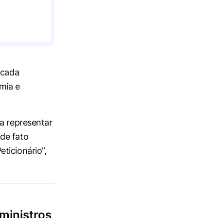
icada
mia e
 a representar
de fato
ticionário”,
ministros