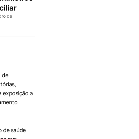
iliar
dro de
o de
tórias,
a exposição a
ramento
o de saúde