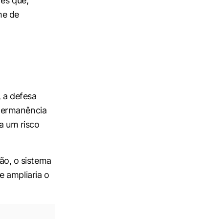
res que,
me de
, a defesa
permanência
a um risco
o, o sistema
e ampliaria o