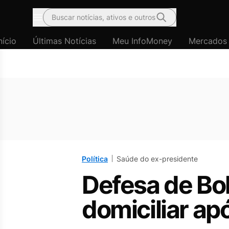
Buscar notícias, ativos e outros
Menu
nício
Últimas Notícias
Meu InfoMoney
Mercados
Política
Saúde do ex-presidente
Defesa de Bo
domiciliar ap