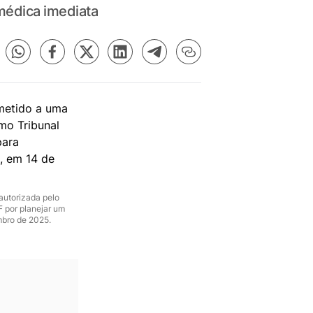
médica imediata
 autorizada pelo
F por planejar um
mbro de 2025.