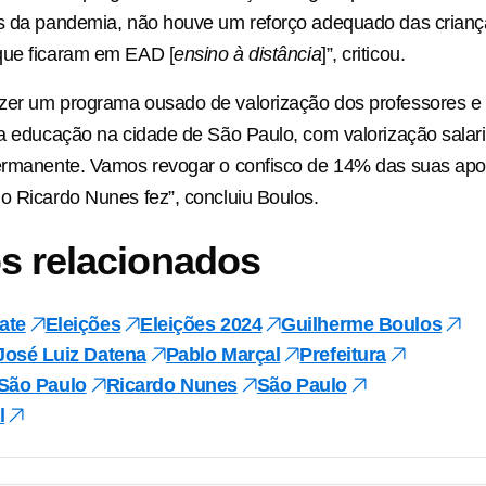
is da pandemia, não houve um reforço adequado das crianç
que ficaram em EAD [
ensino à distância
]”, criticou.
zer um programa ousado de valorização dos professores e
da educação na cidade de São Paulo, com valorização salari
permanente. Vamos revogar o confisco de 14% das suas apo
o Ricardo Nunes fez”, concluiu Boulos.
s relacionados
ate
Eleições
Eleições 2024
Guilherme Boulos
José Luiz Datena
Pablo Marçal
Prefeitura
 São Paulo
Ricardo Nunes
São Paulo
l