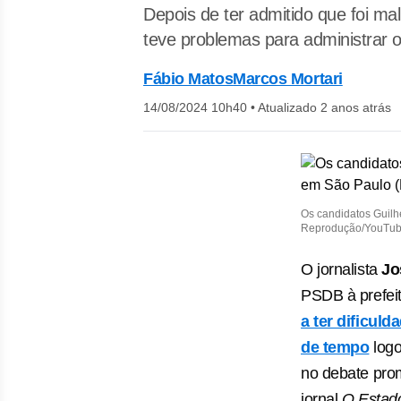
Depois de ter admitido que foi ma
teve problemas para administrar 
Fábio Matos
Marcos Mortari
14/08/2024 10h40
•
Atualizado 2 anos atrás
Os candidatos Guilh
Reprodução/YouTub
O jornalista
Jo
PSDB à prefei
a ter dificuld
de tempo
logo
no debate prom
jornal
O Estado