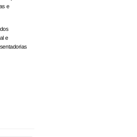
as e
 dos
al e
sentadorias