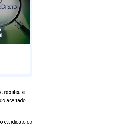
, rebateu e
ido acertado
do candidato do