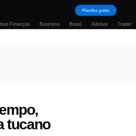
Planilha grátis
nhas Finanças
Business
Brasil
Advisor
Trader
tempo,
a tucano