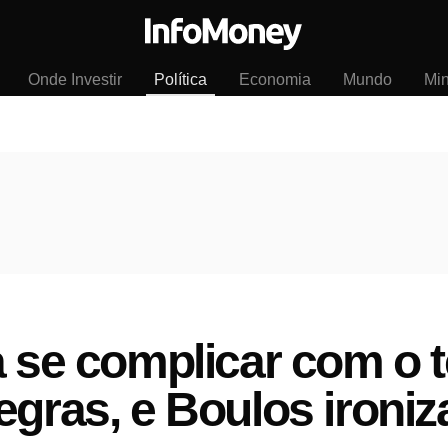
Onde Investir
Política
Economia
Mundo
Mi
a se complicar com o 
egras, e Boulos ironiz