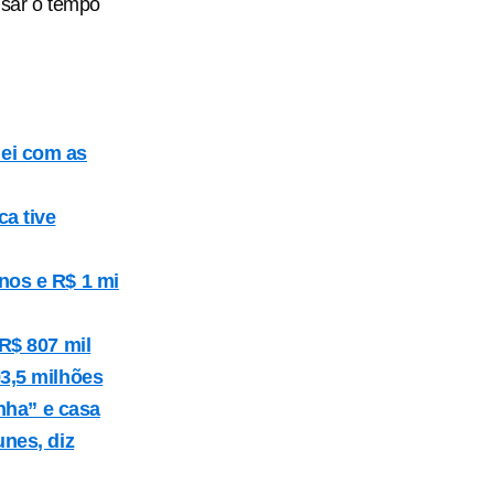
usar o tempo
ei com as
ca tive
nos e R$ 1 mi
R$ 807 mil
93,5 milhões
inha” e casa
unes, diz