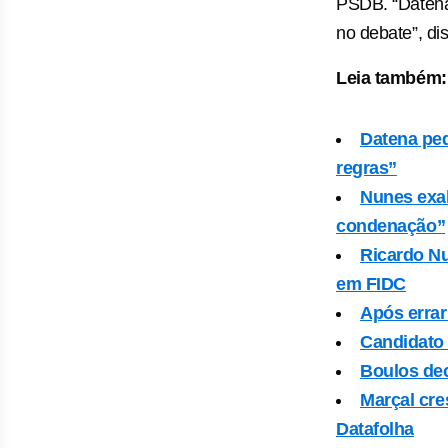
PSDB. “Datena
no debate”, di
Leia também:
Datena pe
regras”
Nunes exal
condenação”
Ricardo Nu
em FIDC
Após errar
Candidato 
Boulos dec
Marçal cre
Datafolha