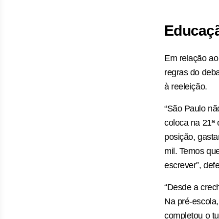
Educaç
Em relação ao
regras do deba
à reeleição.
“São Paulo não
coloca na 21ª 
posição, gasta
mil. Temos que
escrever”, def
“Desde a crech
Na pré-escola,
completou o t