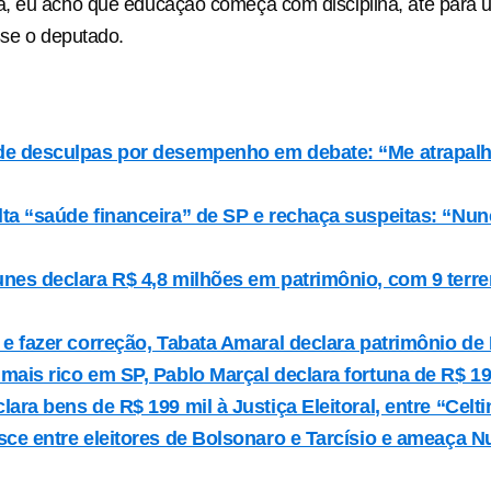
, eu acho que educação começa com disciplina, até para 
sse o deputado.
de desculpas por desempenho em debate: “Me atrapalh
ta “saúde financeira” de SP e rechaça suspeitas: “Nun
nes declara R$ 4,8 milhões em patrimônio, com 9 terre
 e fazer correção, Tabata Amaral declara patrimônio de 
mais rico em SP, Pablo Marçal declara fortuna de R$ 1
lara bens de R$ 199 mil à Justiça Eleitoral, entre “Celt
sce entre eleitores de Bolsonaro e Tarcísio e ameaça N