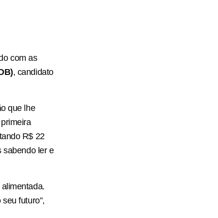
rdo com as
DB)
, candidato
ão que lhe
 primeira
stando R$ 22
s sabendo ler e
 alimentada.
seu futuro”,