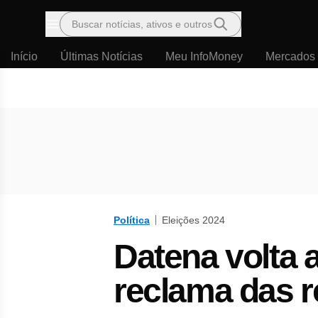
Buscar notícias, ativos e outros
Menu
Início
Últimas Notícias
Meu InfoMoney
Mercados
Política
Eleições 2024
Datena volta 
reclama das r