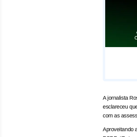
A jornalista R
esclareceu que
com as assess
Aproveitando a