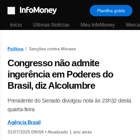
Planilha grátis
Menu
Início
Últimas Notícias
Meu InfoMoney
Merca
Política
Sanções contra Moraes
Congresso não admite
ingerência em Poderes do
Brasil, diz Alcolumbre
Presidente do Senado divulgou nota às 23h32 desta
quarta-feira
Agência Brasil
31/07/2025 09h58
•
Atualizado 1 ano atrás