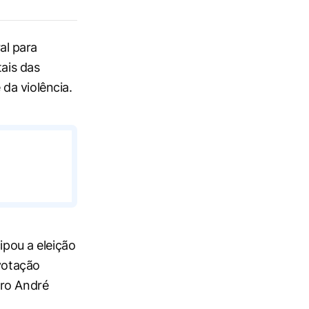
al para
tais das
da violência.
ipou a eleição
 votação
tro André