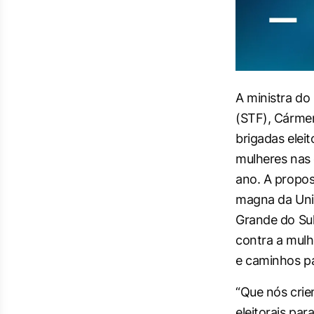
A ministra do
(STF), Cármen
brigadas eleit
mulheres nas 
ano. A propos
magna da Univ
Grande do Sul,
contra a mul
e caminhos pa
“Que nós cri
eleitorais par