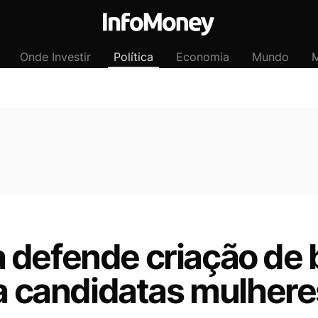
Onde Investir
Política
Economia
Mundo
M
 defende criação de 
ra candidatas mulhere