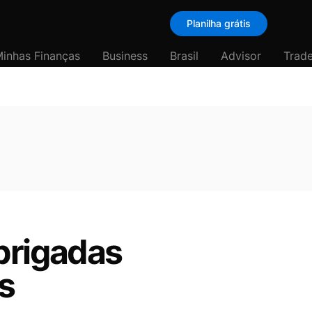
Planilha grátis
inhas Finanças
Business
Brasil
Advisor
Trade
brigadas
s