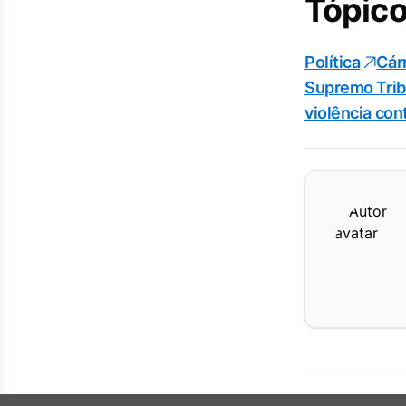
Tópico
Política
Cár
Supremo Trib
violência con