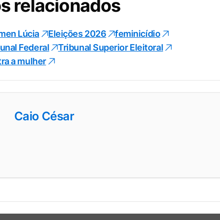
s relacionados
men Lúcia
Eleições 2026
feminicídio
unal Federal
Tribunal Superior Eleitoral
tra a mulher
Caio César