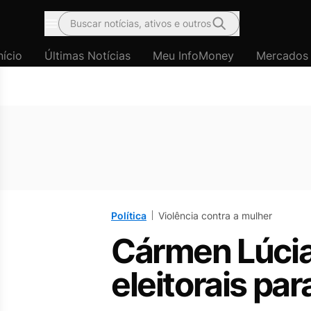
Buscar notícias, ativos e outros
Menu
nício
Últimas Notícias
Meu InfoMoney
Mercados
Política
Violência contra a mulher
Cármen Lúcia
eleitorais pa