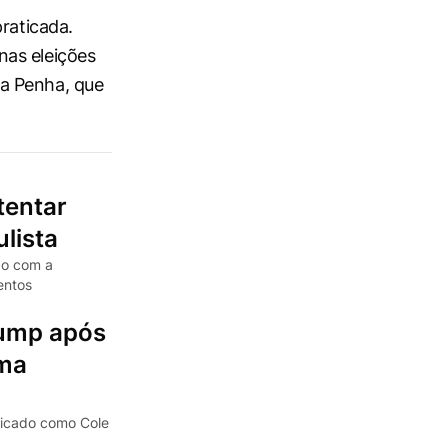
raticada.
nas eleições
a Penha, que
tentar
ulista
do com a
entos
rump após
uma
tificado como Cole