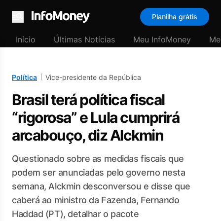
Planilha grátis
Menu
Início
Últimas Notícias
Meu InfoMoney
Me
Política
Vice-presidente da República
Brasil terá política fiscal
“rigorosa” e Lula cumprirá
arcabouço, diz Alckmin
Questionado sobre as medidas fiscais que
podem ser anunciadas pelo governo nesta
semana, Alckmin desconversou e disse que
caberá ao ministro da Fazenda, Fernando
Haddad (PT), detalhar o pacote