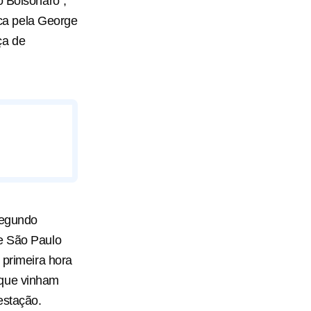
o Bolsonaro”,
ica pela George
ça de
 segundo
de São Paulo
 primeira hora
 que vinham
estação.