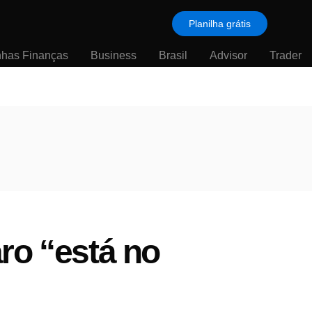
Planilha grátis
nhas Finanças
Business
Brasil
Advisor
Trader
ro “está no