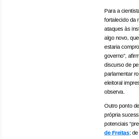
Para a cientis
fortalecido da
ataques às ins
algo novo, que
estaria compro
governo”, afir
discurso de pe
parlamentar ro
eleitoral impr
observa.
Outro ponto de
própria suces
potenciais “pr
de Freitas
; d