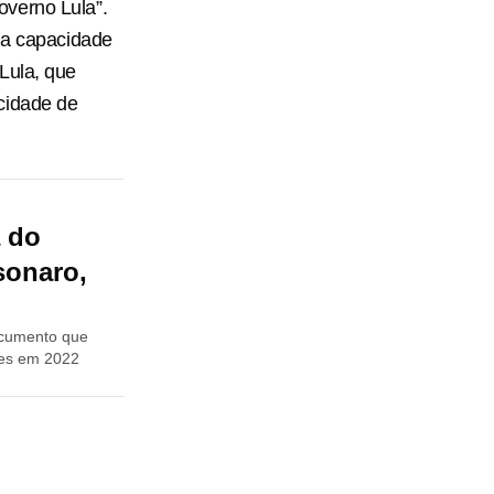
overno Lula”.
uma capacidade
Lula, que
cidade de
a do
sonaro,
documento que
ões em 2022