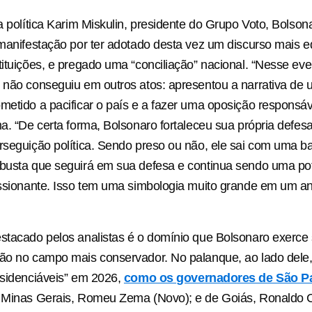
ta política Karim Miskulin, presidente do Grupo Voto, Bolson
 manifestação por ter adotado desta vez um discurso mais e
tituições, e pregado uma “conciliação” nacional. “Nesse eve
 não conseguiu em outros atos: apresentou a narrativa de 
metido a pacificar o país e a fazer uma oposição responsáv
ma. “De certa forma, Bolsonaro fortaleceu sua própria defe
rseguição política. Sendo preso ou não, ele sai com uma b
busta que seguirá em sua defesa e continua sendo uma potê
essionante. Isso tem uma simbologia muito grande em um ano
stacado pelos analistas é o domínio que Bolsonaro exerce
são no campo mais conservador. No palanque, ao lado dele
esidenciáveis” em 2026,
como os governadores de São Pa
e Minas Gerais, Romeu Zema (Novo); e de Goiás, Ronaldo 