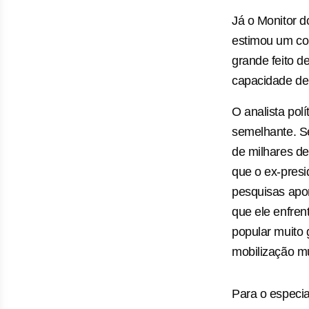
Já o Monitor d
estimou um co
grande feito d
capacidade de 
O analista pol
semelhante. Se
de milhares d
que o ex-presid
pesquisas apon
que ele enfren
popular muito
mobilização mu
Para o especial