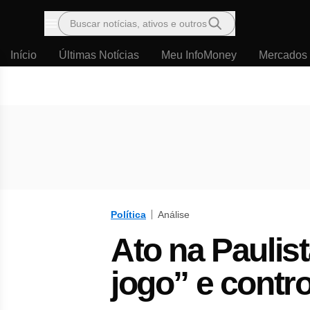
Buscar notícias, ativos e outros
Menu
Início
Últimas Notícias
Meu InfoMoney
Mercados
Política
Análise
Ato na Paulis
jogo” e contro