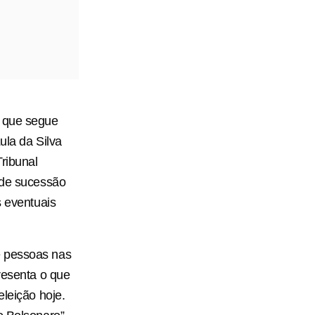
e que segue
ula da Silva
Tribunal
 de sucessão
s eventuais
e pessoas nas
resenta o que
eleição hoje.