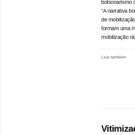
bolsonarismo 
“A narrativa b
de mobilização
formam uma mai
mobilização rá
Leia também
Vitimiza