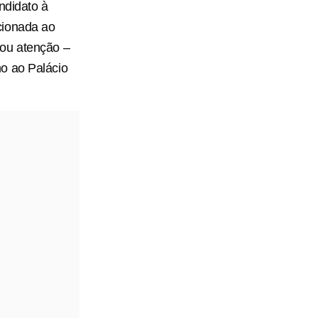
ndidato à
cionada ao
mou atenção –
o ao Palácio