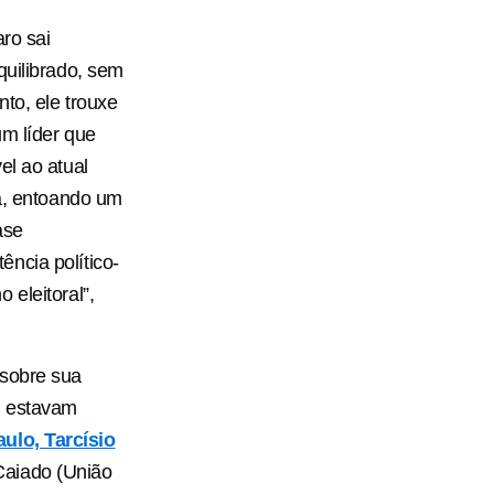
aro sai
quilibrado, sem
nto, ele trouxe
um líder que
el ao atual
sa, entoando um
ase
ncia político-
 eleitoral”,
 sobre sua
, estavam
ulo, Tarcísio
Caiado (União