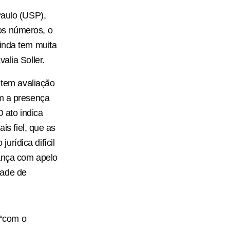
Paulo (USP),
os números, o
ainda tem muita
alia Soller.
, tem avaliação
om a presença
 ato indica
is fiel, que as
rídica difícil
rança com apelo
dade de
 “com o