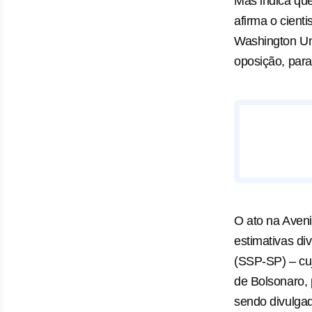
Mas indica que
afirma o cienti
Washington Uni
oposição, para
O ato na Aveni
estimativas di
(SSP-SP) – cuj
de Bolsonaro,
sendo divulgad