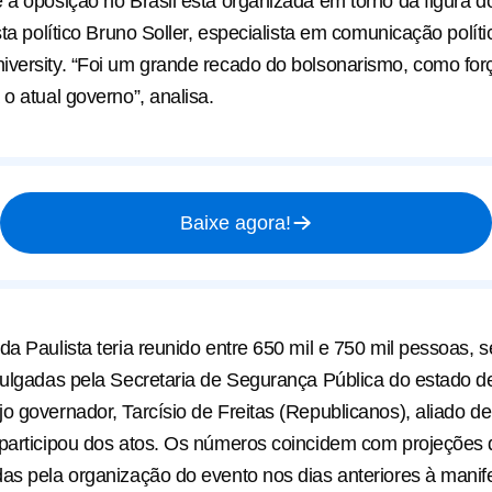
 a oposição no Brasil está organizada em torno da figura d
sta político Bruno Soller, especialista em comunicação polít
versity. “Foi um grande recado do bolsonarismo, como for
 o atual governo”, analisa.
Baixe agora!
da Paulista teria reunido entre 650 mil e 750 mil pessoas,
vulgadas pela Secretaria de Segurança Pública do estado 
o governador, Tarcísio de Freitas (Republicanos), aliado de
 participou dos atos. Os números coincidem com projeções
as pela organização do evento nos dias anteriores à manif