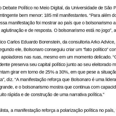
o Debate Político no Meio Digital, da Universidade de São 
ntingente bem menor: 185 mil manifestantes. “Para além d
essa manifestação foi mostrar ao país que o bolsonarismo 
aglutinação e de resposta. O bolsonarismo está no jogo”, av
ítico Carlos Eduardo Borenstein, da consultoria Arko Advice
gundo ele, Bolsonaro conseguiu criar um “fato político” c
e apoiadores nas ruas, mesmo em um momento delicado. “O
ente preserva seu capital político junto ao seu eleitorado ma
tam girar em torno de 25% a 30%, em que pese a situação ju
ta”, diz. “A manifestação reforça que Bolsonaro é uma lide
 grande, e o bolsonarismo mostra que continua com capaci
ito rápida e de construção de uma narrativa política.”
ista, a manifestação reforça a polarização política no país,