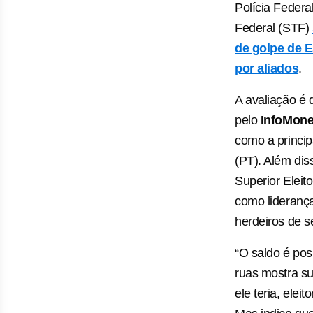
Polícia Federa
Federal (STF)
de golpe de E
por aliados
.
A avaliação é 
pelo
InfoMon
como a princip
(PT). Além dis
Superior Eleit
como liderança
herdeiros de se
“O saldo é po
ruas mostra su
ele teria, ele