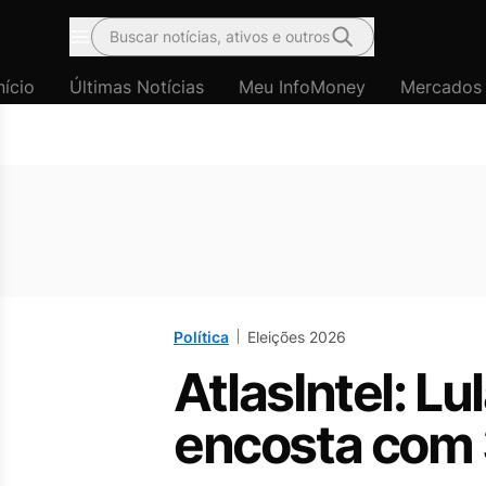
Buscar notícias, ativos e outros
Menu
nício
Últimas Notícias
Meu InfoMoney
Mercados
Política
Eleições 2026
AtlasIntel: L
encosta com 