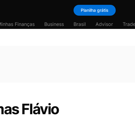
Planilha grátis
inhas Finanças
Business
Brasil
Advisor
Trade
mas Flávio