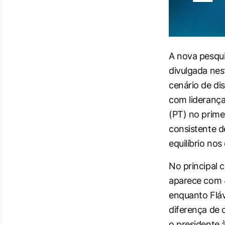
A nova pesqui
divulgada nest
cenário de di
com liderança 
(PT) no prime
consistente d
equilíbrio no
No principal c
aparece com 
enquanto Flá
diferença de
o presidente 