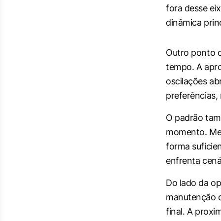
fora desse ei
dinâmica princ
Outro ponto q
tempo. A apro
oscilações ab
preferências,
O padrão tamb
momento. Mes
forma suficie
enfrenta cená
Do lado da op
manutenção de
final. A prox