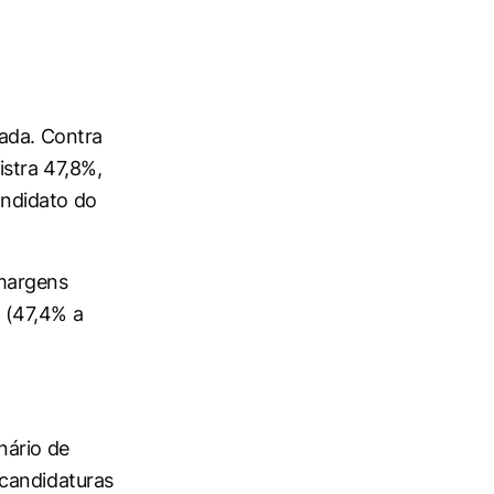
tada. Contra
istra 47,8%,
andidato do
margens
 (47,4% a
nário de
 candidaturas