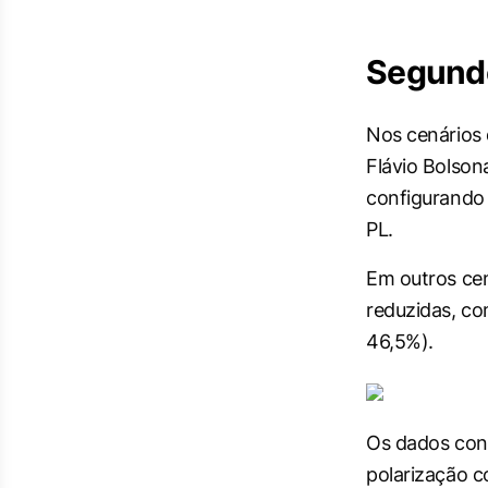
Segund
Nos cenários 
Flávio Bolson
configurando
PL.
Em outros ce
reduzidas, c
46,5%).
Os dados conv
polarização c