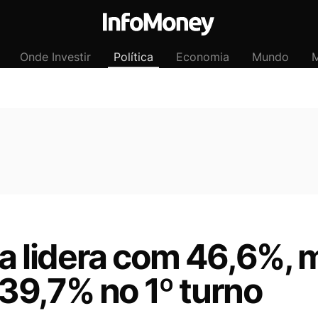
Onde Investir
Política
Economia
Mundo
M
ula lidera com 46,6%, 
39,7% no 1º turno