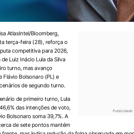
sa AtlasIntel/Bloomberg,
a terça-feira (28), reforça o
sputa competitiva para 2026,
de Luiz Inácio Lula da Silva
iro turno, mas avanço
e Flávio Bolsonaro (PL) e
s cenários de segundo turno.
enário de primeiro turno, Lula
46,6% das intenções de voto,
Publicidade
vio Bolsonaro soma 39,7%. A
 cerca de sete pontos mantém
à frente, mas indica redução da folga observada em m