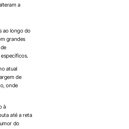
alteram a
s ao longo do
sem grandes
 de
específicos.
no atual
margem de
no, onde
o à
uta até a reta
humor do