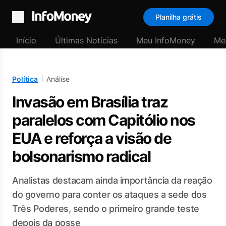
Planilha grátis
Menu
Início
Últimas Notícias
Meu InfoMoney
Me
Política
Análise
Invasão em Brasília traz
paralelos com Capitólio nos
EUA e reforça a visão de
bolsonarismo radical
Analistas destacam ainda importância da reação
do governo para conter os ataques a sede dos
Três Poderes, sendo o primeiro grande teste
depois da posse