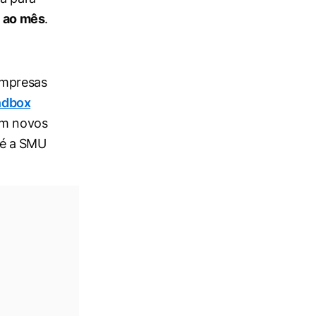
 ao mês
.
mpresas
ndbox
om novos
 é a SMU