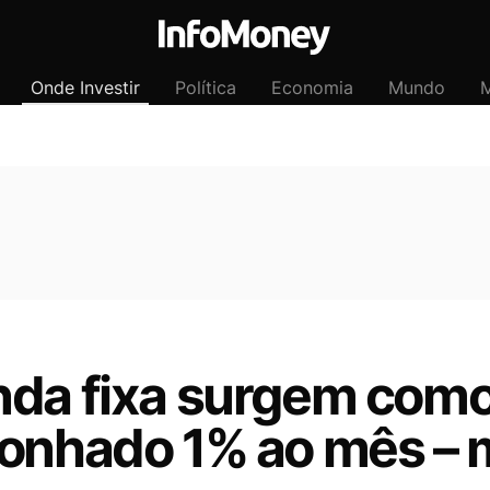
Onde Investir
Política
Economia
Mundo
M
nda fixa surgem como
sonhado 1% ao mês – 