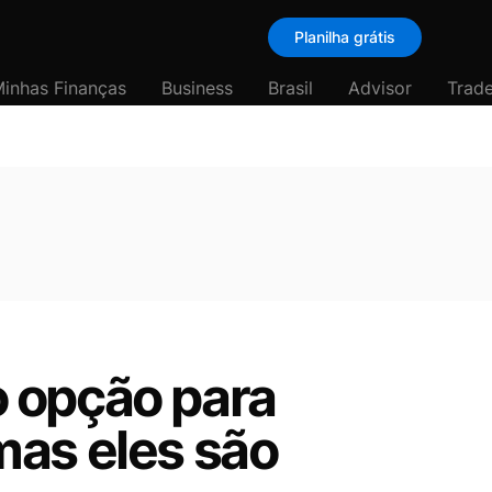
Planilha grátis
inhas Finanças
Business
Brasil
Advisor
Trade
 opção para
mas eles são