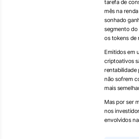
tarefa de con
mês na renda 
sonhado ganh
segmento do m
os tokens de 
Emitidos em
criptoativos s
rentabilidade 
não sofrem co
mais semelh
Mas por ser m
nos investido
envolvidos na