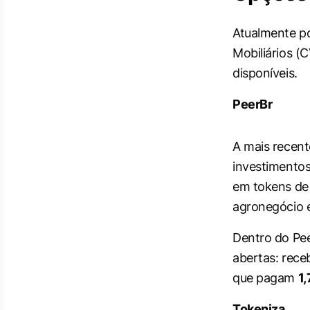
Atualmente p
Mobiliários (
disponíveis.
PeerBr
A mais recent
investimentos
em tokens de
agronegócio e 
Dentro do Pee
abertas: receb
que pagam
1
Tokeniza