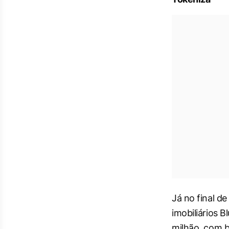
Já no final d
imobiliários 
milhão, com 