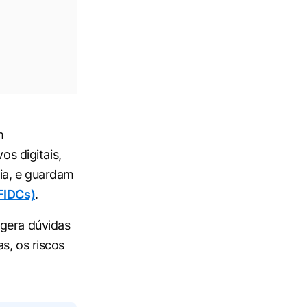
m
os digitais,
ia, e guardam
(FIDCs)
.
 gera dúvidas
s, os riscos