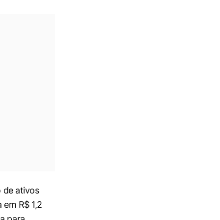
 de ativos
a em R$ 1,2
ta para