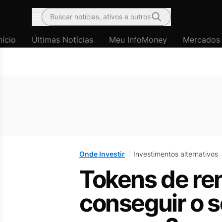
Buscar notícias, ativos e outros
Menu
nício
Últimas Notícias
Meu InfoMoney
Mercados
Onde Investir
Investimentos alternativos
Tokens de re
conseguir o 