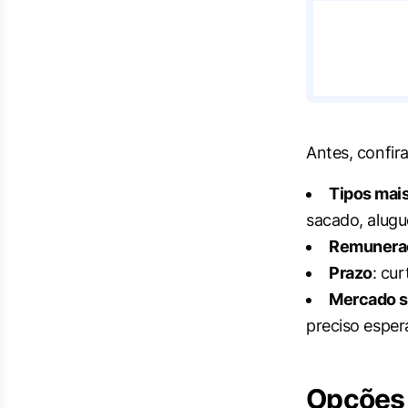
Antes, confira
Tipos mai
sacado, alugu
Remunera
Prazo
: cu
Mercado s
preciso esper
Opções 