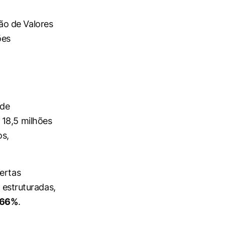
ão de Valores
ões
 de
 18,5 milhões
os,
ertas
 estruturadas,
0,66%
.