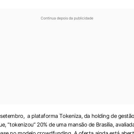
Continua depois da publicidade
e setembro, a plataforma Tokeniza, da
holding
de gestão
Blue, “tokenizou” 20% de uma mansão de Brasília, avaliad
base no modelo
crowdfunding.
A oferta ainda está aber