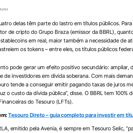
tures
atro delas têm parte do lastro em títulos públicos. Para
etor de cripto do Grupo Braza (emissor da BBRL), quant
tablecoins em real, maior também a necessidade de ati
streiem os tokens – entre eles, os títulos públicos federa
to pode gerar um efeito positivo secundário: ampliar, 
ase de investidores em dívida soberana. Com mais dema
ouro tende a conseguir emitir pagando taxas de juros m
duz o custo da dívida pública”, disse. O BBRL tem 100% d
 Financeiras do Tesouro (LFTs).
ém:
Tesouro Direto – guia completo para investir em tít
RLA, emitido pela Avenia, é sempre em Tesouro Selic, “p