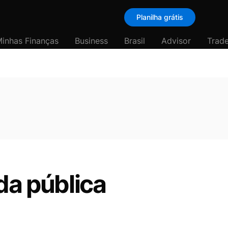
Planilha grátis
inhas Finanças
Business
Brasil
Advisor
Trade
da pública