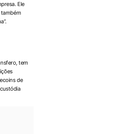
presa. Ele
o, também
a”.
ansfero, tem
uições
ecoins de
 custódia