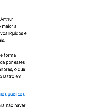
 Arthur
o maior a
vos líquidos e
is.
de forma
nda por esses
enores, o que
o lastro em
ulos públicos
ara não haver