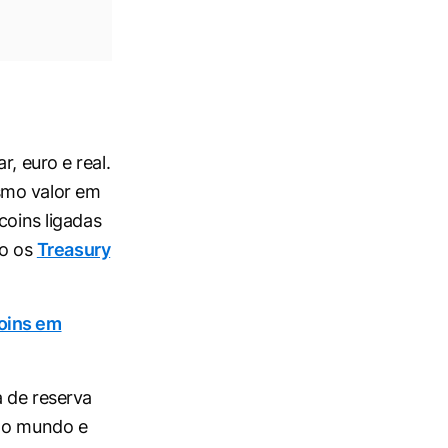
, euro e real.
smo valor em
coins ligadas
mo os
Treasury
coins em
 de reserva
o o mundo e