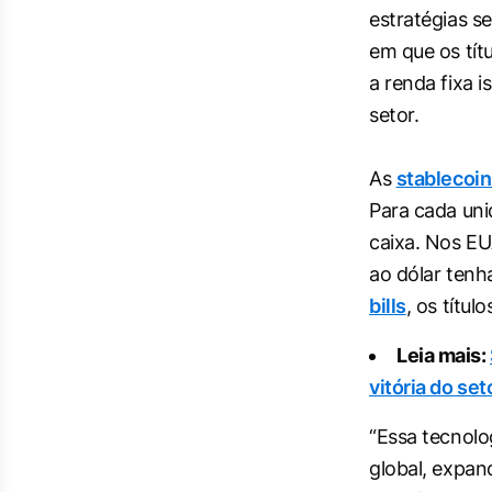
estratégias 
em que os tí
a renda fixa 
setor.
As
stablecoin
Para cada uni
caixa. Nos EU
ao dólar tenha
bills
, os títul
Leia mais:
vitória do set
“Essa tecnolo
global, expan