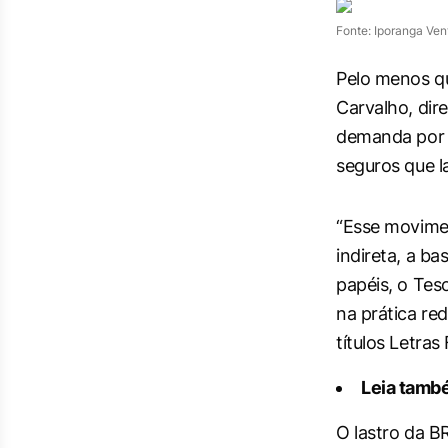
Fonte: Iporanga Ven
Pelo menos qu
Carvalho, dir
demanda por s
seguros que la
“Esse movimen
indireta, a b
papéis, o Tes
na prática re
títulos Letras
Leia tamb
O lastro da B