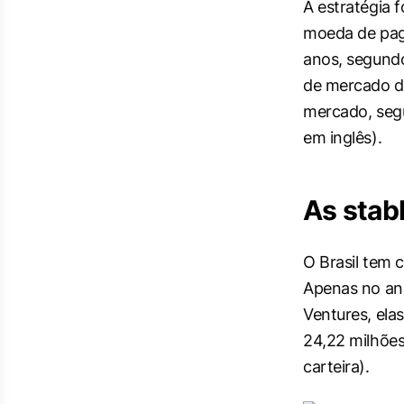
A estratégia
moeda de paga
anos, segundo
de mercado de
mercado, seg
em inglês).
As stabl
O Brasil tem c
Apenas no an
Ventures, el
24,22 milhões
carteira).