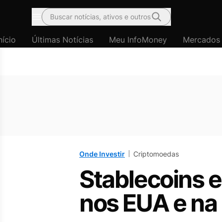
Buscar notícias, ativos e outros
Menu
nício
Últimas Notícias
Meu InfoMoney
Mercados
Onde Investir
Criptomoedas
Stablecoins e
nos EUA e na 