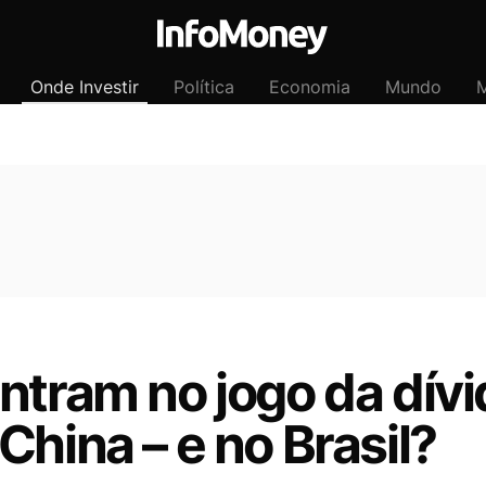
Onde Investir
Política
Economia
Mundo
M
ntram no jogo da dívi
China – e no Brasil?