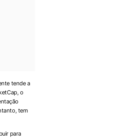
ente tende a
rketCap, o
entação
ntanto, tem
buir para