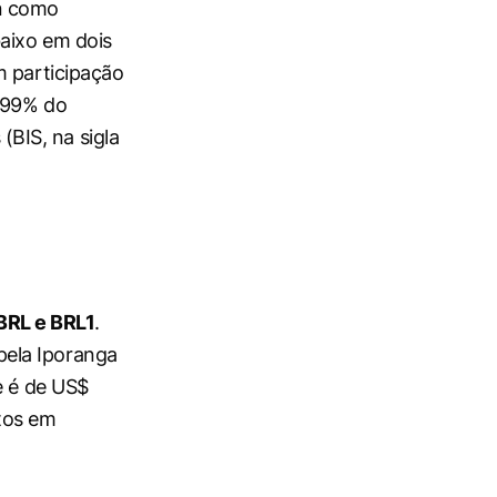
an como
aixo em dois
m participação
m 99% do
BIS, na sigla
BRL e BRL1
.
pela Iporanga
e é de US$
tos em