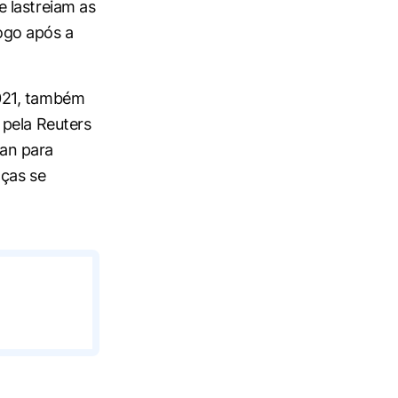
 lastreiam as
logo após a
021, também
 pela
Reuters
uan para
nças se