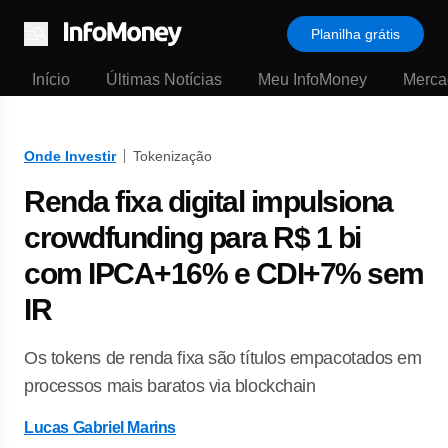
Planilha grátis
Menu
Início
Últimas Notícias
Meu InfoMoney
Merca
Onde Investir
Tokenização
Renda fixa digital impulsiona
crowdfunding para R$ 1 bi
com IPCA+16% e CDI+7% sem
IR
Os tokens de renda fixa são títulos empacotados em
processos mais baratos via blockchain
Lucas Gabriel Marins