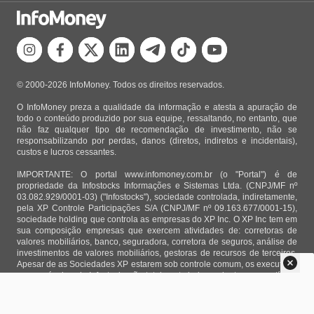
© 2000-2026 InfoMoney. Todos os direitos reservados.
O InfoMoney preza a qualidade da informação e atesta a apuração de
todo o conteúdo produzido por sua equipe, ressaltando, no entanto, que
não faz qualquer tipo de recomendação de investimento, não se
responsabilizando por perdas, danos (diretos, indiretos e incidentais),
custos e lucros cessantes.
IMPORTANTE: O portal www.infomoney.com.br (o "Portal") é de
propriedade da Infostocks Informações e Sistemas Ltda. (CNPJ/MF nº
03.082.929/0001-03) ("Infostocks"), sociedade controlada, indiretamente,
pela XP Controle Participações S/A (CNPJ/MF nº 09.163.677/0001-15),
sociedade holding que controla as empresas do XP Inc. O XP Inc tem em
sua composição empresas que exercem atividades de: corretoras de
valores mobiliários, banco, seguradora, corretora de seguros, análise de
investimentos de valores mobiliários, gestoras de recursos de terceiros.
Apesar de as Sociedades XP estarem sob controle comum, os executivos
responsáveis pela Infostocks são totalmente independentes e as notícias,
matérias e opiniões veiculadas no Portal não são, sob qualquer aspecto,
direcionadas e/ou influenciadas por relatórios de análise produzidos por
áreas técnicas das empresas do XP Inc, nem por decisões comerciais e