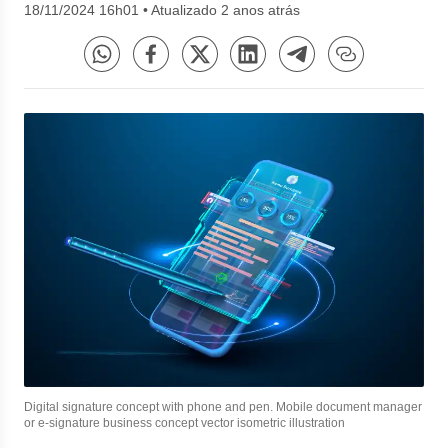
18/11/2024 16h01
•
Atualizado 2 anos atrás
Digital signature concept with phone and pen. Mobile document manager
or e-signature business concept vector isometric illustration