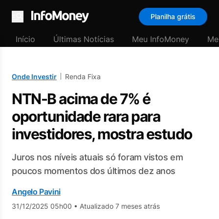
Planilha grátis
Menu
Início
Últimas Notícias
Meu InfoMoney
Me
Onde Investir
Renda Fixa
NTN-B acima de 7% é
oportunidade rara para
investidores, mostra estudo
Juros nos níveis atuais só foram vistos em
poucos momentos dos últimos dez anos
Angelo Pavini
31/12/2025 05h00
•
Atualizado 7 meses atrás