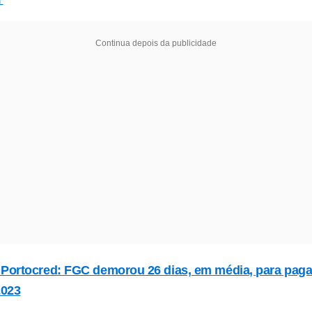
Continua depois da publicidade
Portocred: FGC demorou 26 dias, em média, para paga
2023