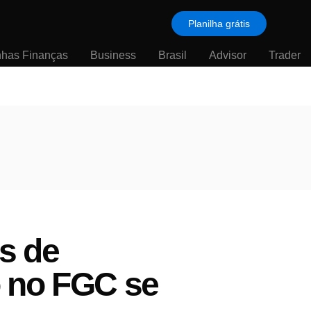
Planilha grátis
nhas Finanças
Business
Brasil
Advisor
Trader
s de
o no FGC se