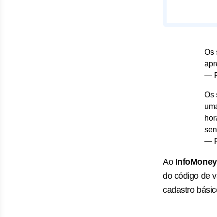
Os 
apr
— 
Os 
uma
hor
sen
— 
Ao
InfoMoney
do código de v
cadastro básic