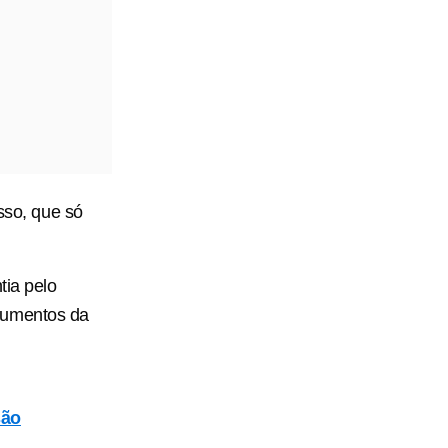
sso, que só
tia pelo
cumentos da
são