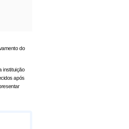
avamento do
 instituição
ecidos após
presentar