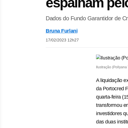
espalham pel
Dados do Fundo Garantidor de Cré
Bruna Furlani
17/02/2023 12h27
Ilustração (Pollyana
A liquidação e
da Portocred F
quarta-feira (
transformou e
investidores q
das duas insti