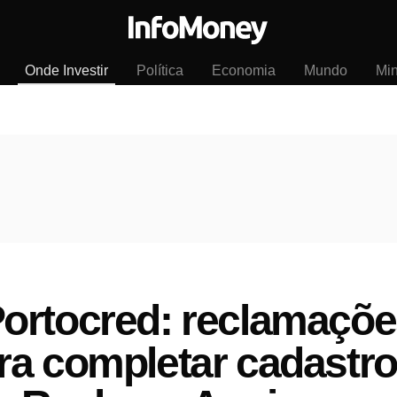
Onde Investir
Política
Economia
Mundo
Mi
ortocred: reclamaçõe
ra completar cadastr