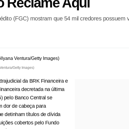
o Reclame Aqui
dito (FGC) mostram que 54 mil credores possuem val
 Ventura/Getty Images)
xtrajudicial da BRK Financeira e
inanceira decretada na última
15) pelo Banco Central se
m dor de cabeça para
ue detinham títulos de dívida
tuições cobertos pelo Fundo