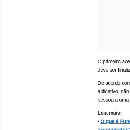
O primeiro ace
deve ser final
De acordo com 
aplicativo, n
pessoa a uma 
Leia mais:
•
O que é Fun
assegurados