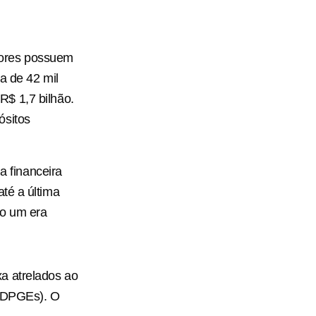
dores possuem
a de 42 mil
R$ 1,7 bilhão.
ósitos
 financeira
até a última
to um era
a atrelados ao
 (DPGEs). O