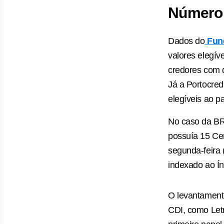
Número 
Dados do
Fund
valores elegív
credores com 
Já a Portocred
elegíveis ao 
No caso da BR
possuía 15 Cer
segunda-feira 
indexado ao Í
O levantamento
CDI, como Letr