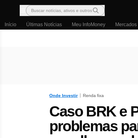
Buscar notícias, ativos e outros
Menu
Início
Últimas Notícias
Meu InfoMoney
Mercados
Onde Investir
Renda fixa
Caso BRK e P
problemas pa