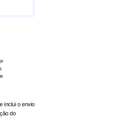
or
s
 e
 inclui o envio
ação do