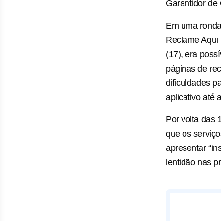
Garantidor de 
Em uma ronda f
Reclame Aqui 
(17), era poss
páginas de re
dificuldades p
aplicativo até
Por volta das 
que os serviço
apresentar “i
lentidão nas p