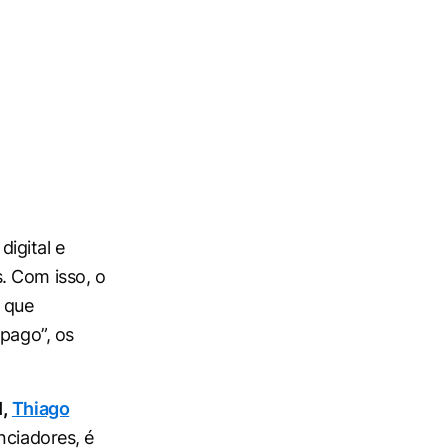
igital e
. Com isso, o
s que
 pago”, os
,
Thiago
nciadores, é