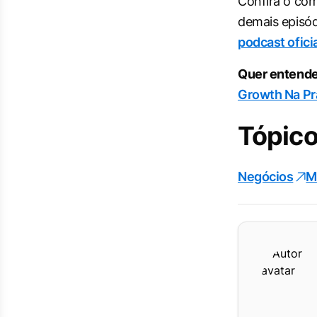
Confira o com
demais episód
podcast ofici
Quer entende
Growth Na Pr
Tópico
Negócios
M