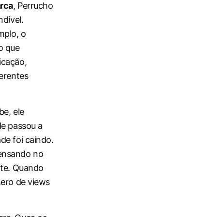
arca
, Perrucho
dível.
mplo, o
o que
icação,
ferentes
be, ele
le passou a
de foi caindo.
pensando no
nte. Quando
mero de views