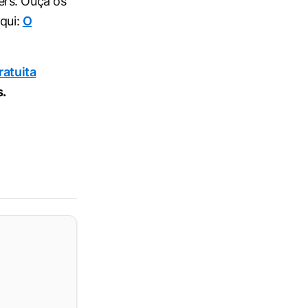
ers. Ouça os
aqui:
O
ratuita
s.