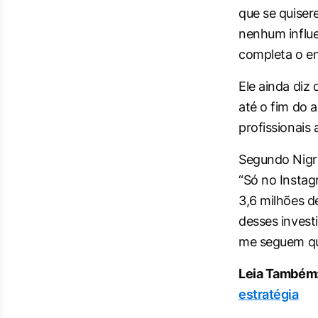
que se quiser
nenhum influen
completa o em
Ele ainda diz
até o fim do 
profissionais 
Segundo Nigro
“Só no Instag
3,6 milhões d
desses invest
me seguem que
Leia Também
estratégia