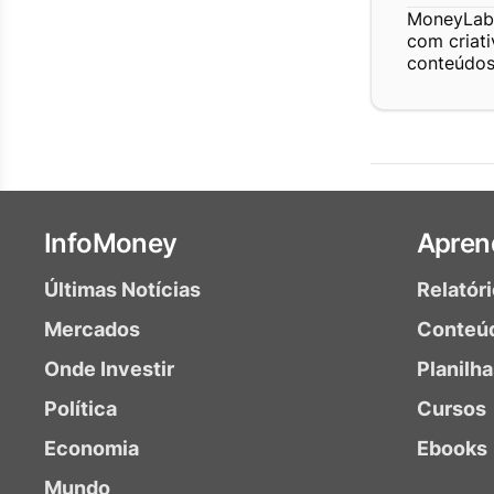
MoneyLab 
com criat
conteúdos 
InfoMoney
Apren
Últimas Notícias
Relatór
Mercados
Conteú
Onde Investir
Planilh
Política
Cursos
Economia
Ebooks
Mundo