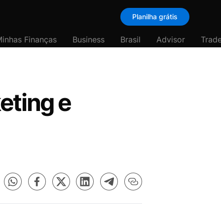
Planilha grátis
inhas Finanças
Business
Brasil
Advisor
Trade
eting e