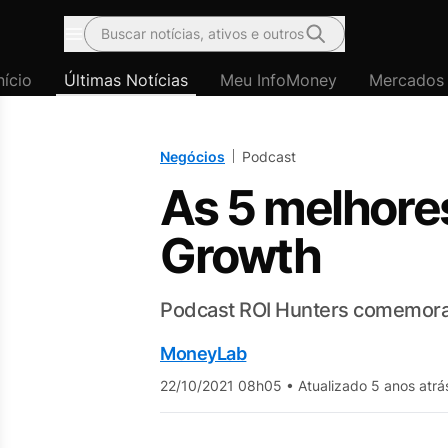
Buscar notícias, ativos e outros
Menu
nício
Últimas Notícias
Meu InfoMoney
Mercados
Negócios
Podcast
As 5 melhores
Growth
Podcast ROI Hunters comemora
MoneyLab
22/10/2021 08h05
•
Atualizado 5 anos atrá