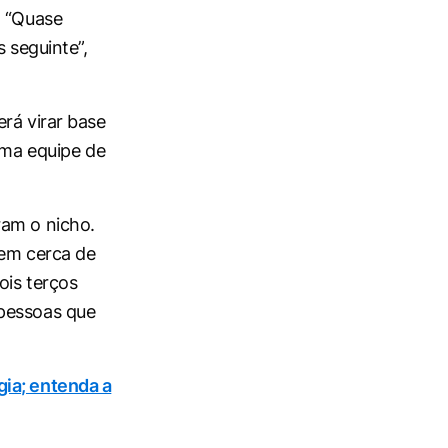
. “Quase
 seguinte”,
rá virar base
uma equipe de
ram o nicho.
tem cerca de
ois terços
 pessoas que
ia; entenda a