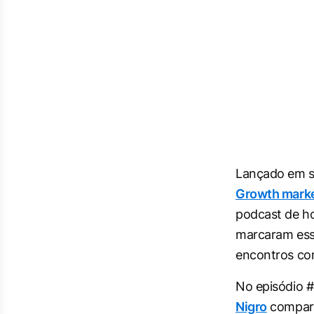
Lançado em se
Growth mark
podcast de ho
marcaram esse
encontros com
No episódio #
Nigro
comparti