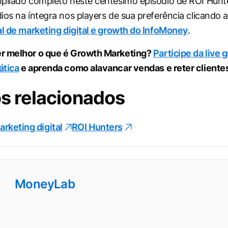
pilado completo neste centésimo episódio de ROI Hunt
ios na íntegra nos players de sua preferência clicando 
al de marketing digital e growth do InfoMoney
.
r melhor o que é Growth Marketing?
Participe da live g
ática
e aprenda como alavancar vendas e reter cliente
s relacionados
arketing digital
ROI Hunters
MoneyLab