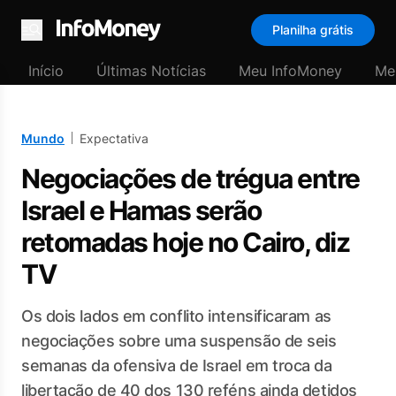
Planilha grátis
Menu
Início
Últimas Notícias
Meu InfoMoney
Me
Mundo
Expectativa
Negociações de trégua entre
Israel e Hamas serão
retomadas hoje no Cairo, diz
TV
Os dois lados em conflito intensificaram as
negociações sobre uma suspensão de seis
semanas da ofensiva de Israel em troca da
libertação de 40 dos 130 reféns ainda detidos