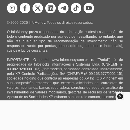
© 2000-2026 InfoMoney. Todos os direitos reservados.
O InfoMoney preza a qualidade da informação e atesta a apuração de
todo o conteúdo produzido por sua equipe, ressaltando, no entanto, que
não faz qualquer tipo de recomendação de investimento, não se
responsabilizando por perdas, danos (diretos, indiretos e incidentais),
custos e lucros cessantes.
IMPORTANTE: O portal www.infomoney.com.br (o "Portal") é de
propriedade da Infostocks Informações e Sistemas Ltda. (CNPJ/MF nº
03.082.929/0001-03) ("Infostocks"), sociedade controlada, indiretamente,
pela XP Controle Participações S/A (CNPJ/MF nº 09.163.677/0001-15),
sociedade holding que controla as empresas do XP Inc. O XP Inc tem em
sua composição empresas que exercem atividades de: corretoras de
valores mobiliários, banco, seguradora, corretora de seguros, análise de
investimentos de valores mobiliários, gestoras de recursos de terceiros.
Apesar de as Sociedades XP estarem sob controle comum, os executivos
responsáveis pela Infostocks são totalmente independentes e as notícias,
matérias e opiniões veiculadas no Portal não são, sob qualquer aspecto,
direcionadas e/ou influenciadas por relatórios de análise produzidos por
áreas técnicas das empresas do XP Inc, nem por decisões comerciais e
de negócio de tais sociedades, sendo produzidos de acordo com o juízo
de valor e as convicções próprias da equipe interna da Infostocks.