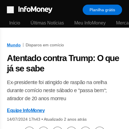
Planilha grátis
Menu
Início
Últimas Notícias
Meu InfoMoney
Merca
Mundo
Disparos em comício
Atentado contra Trump: O que
já se sabe
Ex-presidente foi atingido de raspão na orelha
durante comício neste sábado e "passa bem";
atirador de 20 anos morreu
Equipe InfoMoney
14/07/2024 17h43
•
Atualizado 2 anos atrás