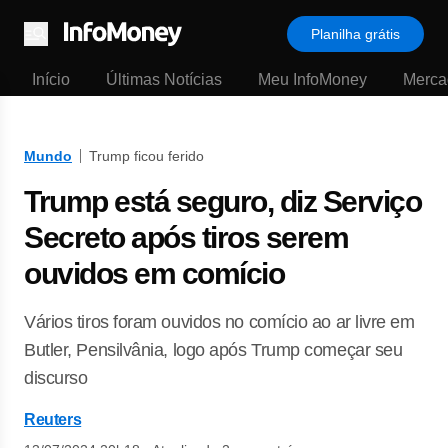
Planilha grátis
Menu
Início
Últimas Notícias
Meu InfoMoney
Merca
Mundo
Trump ficou ferido
Trump está seguro, diz Serviço
Secreto após tiros serem
ouvidos em comício
Vários tiros foram ouvidos no comício ao ar livre em
Butler, Pensilvânia, logo após Trump começar seu
discurso
Reuters