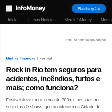
Planilha grátis
Menu
Início
Últimas Notícias
Meu InfoMoney
Merca
Conteúdo editorial apoiado por
Minhas Finanças
Festival
Rock in Rio tem seguros para
acidentes, incêndios, furtos e
mais; como funciona?
Festival deve reunir cerca de 700 mil pessoas nos
sete dias de shows, que acontecem na Cidade do