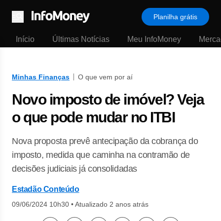
Planilha grátis
Menu
Início
Últimas Notícias
Meu InfoMoney
Merca
Minhas Finanças
O que vem por aí
Novo imposto de imóvel? Veja
o que pode mudar no ITBI
Nova proposta prevê antecipação da cobrança do
imposto, medida que caminha na contramão de
decisões judiciais já consolidadas
Estadão Conteúdo
09/06/2024 10h30
•
Atualizado 2 anos atrás