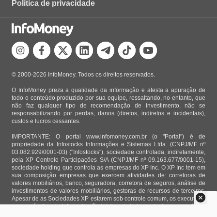
Política de privacidade
© 2000-2026 InfoMoney. Todos os direitos reservados.
O InfoMoney preza a qualidade da informação e atesta a apuração de
todo o conteúdo produzido por sua equipe, ressaltando, no entanto, que
não faz qualquer tipo de recomendação de investimento, não se
responsabilizando por perdas, danos (diretos, indiretos e incidentais),
custos e lucros cessantes.
IMPORTANTE: O portal www.infomoney.com.br (o "Portal") é de
propriedade da Infostocks Informações e Sistemas Ltda. (CNPJ/MF nº
03.082.929/0001-03) ("Infostocks"), sociedade controlada, indiretamente,
pela XP Controle Participações S/A (CNPJ/MF nº 09.163.677/0001-15),
sociedade holding que controla as empresas do XP Inc. O XP Inc tem em
sua composição empresas que exercem atividades de: corretoras de
valores mobiliários, banco, seguradora, corretora de seguros, análise de
investimentos de valores mobiliários, gestoras de recursos de terceiros.
Apesar de as Sociedades XP estarem sob controle comum, os executivos
responsáveis pela Infostocks são totalmente independentes e as notícias,
matérias e opiniões veiculadas no Portal não são, sob qualquer aspecto,