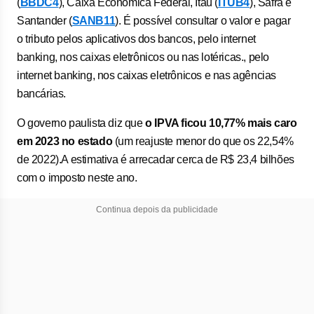
(
BBDC4
), Caixa Econômica Federal, Itaú (
ITUB4
), Safra e
Santander (
SANB11
). É possível consultar o valor e pagar
o tributo pelos aplicativos dos bancos, pelo internet
banking, nos caixas eletrônicos ou nas lotéricas., pelo
internet banking, nos caixas eletrônicos e nas agências
bancárias.
O governo paulista diz que
o IPVA ficou 10,77% mais caro
em 2023 no estado
(um reajuste menor do que os 22,54%
de 2022).A estimativa é arrecadar cerca de R$ 23,4 bilhões
com o imposto neste ano.
Continua depois da publicidade