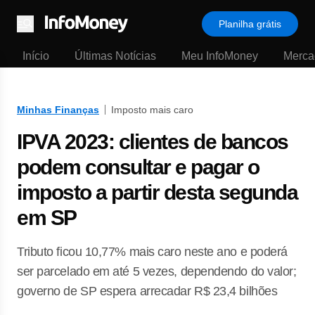
Planilha grátis
Menu
Início
Últimas Notícias
Meu InfoMoney
Merca
Minhas Finanças
Imposto mais caro
IPVA 2023: clientes de bancos
podem consultar e pagar o
imposto a partir desta segunda
em SP
Tributo ficou 10,77% mais caro neste ano e poderá
ser parcelado em até 5 vezes, dependendo do valor;
governo de SP espera arrecadar R$ 23,4 bilhões