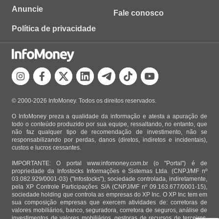
Anuncie
Fale conosco
Política de privacidade
© 2000-2026 InfoMoney. Todos os direitos reservados.
O InfoMoney preza a qualidade da informação e atesta a apuração de
todo o conteúdo produzido por sua equipe, ressaltando, no entanto, que
não faz qualquer tipo de recomendação de investimento, não se
responsabilizando por perdas, danos (diretos, indiretos e incidentais),
custos e lucros cessantes.
IMPORTANTE: O portal www.infomoney.com.br (o "Portal") é de
propriedade da Infostocks Informações e Sistemas Ltda. (CNPJ/MF nº
03.082.929/0001-03) ("Infostocks"), sociedade controlada, indiretamente,
pela XP Controle Participações S/A (CNPJ/MF nº 09.163.677/0001-15),
sociedade holding que controla as empresas do XP Inc. O XP Inc tem em
sua composição empresas que exercem atividades de: corretoras de
valores mobiliários, banco, seguradora, corretora de seguros, análise de
investimentos de valores mobiliários, gestoras de recursos de terceiros.