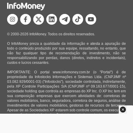
© 2000-2026 InfoMoney. Todos os direitos reservados.
O InfoMoney preza a qualidade da informação e atesta a apuração de
todo o conteúdo produzido por sua equipe, ressaltando, no entanto, que
não faz qualquer tipo de recomendação de investimento, não se
responsabilizando por perdas, danos (diretos, indiretos e incidentais),
custos e lucros cessantes.
IMPORTANTE: O portal www.infomoney.com.br (o "Portal") é de
propriedade da Infostocks Informações e Sistemas Ltda. (CNPJ/MF nº
03.082.929/0001-03) ("Infostocks"), sociedade controlada, indiretamente,
pela XP Controle Participações S/A (CNPJ/MF nº 09.163.677/0001-15),
sociedade holding que controla as empresas do XP Inc. O XP Inc tem em
sua composição empresas que exercem atividades de: corretoras de
valores mobiliários, banco, seguradora, corretora de seguros, análise de
investimentos de valores mobiliários, gestoras de recursos de terceiros.
Apesar de as Sociedades XP estarem sob controle comum, os executivos
responsáveis pela Infostocks são totalmente independentes e as notícias,
matérias e opiniões veiculadas no Portal não são, sob qualquer aspecto,
direcionadas e/ou influenciadas por relatórios de análise produzidos por
áreas técnicas das empresas do XP Inc, nem por decisões comerciais e