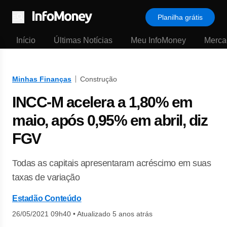
Planilha grátis
Menu
Início
Últimas Notícias
Meu InfoMoney
Merca
Minhas Finanças
Construção
INCC-M acelera a 1,80% em
maio, após 0,95% em abril, diz
FGV
Todas as capitais apresentaram acréscimo em suas
taxas de variação
Estadão Conteúdo
26/05/2021 09h40
•
Atualizado 5 anos atrás