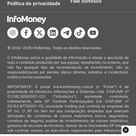
Fale conosco
Política de privacidade
© 2000-2026 InfoMoney. Todos os direitos reservados.
O InfoMoney preza a qualidade da informação e atesta a apuração de
todo o conteúdo produzido por sua equipe, ressaltando, no entanto, que
não faz qualquer tipo de recomendação de investimento, não se
responsabilizando por perdas, danos (diretos, indiretos e incidentais),
custos e lucros cessantes.
IMPORTANTE: O portal www.infomoney.com.br (o "Portal") é de
propriedade da Infostocks Informações e Sistemas Ltda. (CNPJ/MF nº
03.082.929/0001-03) ("Infostocks"), sociedade controlada,
indiretamente, pela XP Controle Participações S/A (CNPJ/MF nº
09.163.677/0001-15), sociedade holding que controla as empresas do
XP Inc. O XP Inc tem em sua composição empresas que exercem
atividades de: corretoras de valores mobiliários, banco, seguradora,
corretora de seguros, análise de investimentos de valores mobiliários,
gestoras de recursos de terceiros. Apesar de as Sociedades XP estarem
sob controle comum, os executivos responsáveis pela Infostocks são
totalmente independentes e as notícias, matérias e opiniões veiculadas