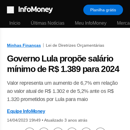
Planilha grátis
Menu
Início
Últimas Notícias
Meu InfoMoney
Merca
Minhas Finanças
Lei de Diretrizes Orçamentárias
Governo Lula propõe salário
mínimo de R$ 1.389 para 2024
Valor representa um aumento de 6,7% em relação
ao valor atual de R$ 1.302 e de 5,2% ante os R$
1.320 prometidos por Lula para maio
Equipe InfoMoney
14/04/2023 19h49
•
Atualizado 3 anos atrás