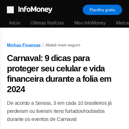
Planilha grátis
Menu
Início
Últimas Notícias
Meu InfoMoney
Merca
Minhas Finanças
Alalaô mais seguro
Carnaval: 9 dicas para
proteger seu celular e vida
financeira durante a folia em
2024
De acordo a Serasa, 3 em cada 10 brasileiros já
perderam ou tiveram itens furtados/roubados
durante os eventos de Carnaval