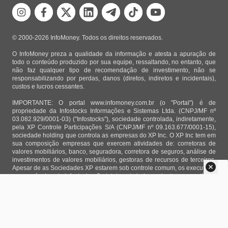
© 2000-2026 InfoMoney. Todos os direitos reservados.
O InfoMoney preza a qualidade da informação e atesta a apuração de
todo o conteúdo produzido por sua equipe, ressaltando, no entanto, que
não faz qualquer tipo de recomendação de investimento, não se
responsabilizando por perdas, danos (diretos, indiretos e incidentais),
custos e lucros cessantes.
IMPORTANTE: O portal www.infomoney.com.br (o "Portal") é de
propriedade da Infostocks Informações e Sistemas Ltda. (CNPJ/MF nº
03.082.929/0001-03) ("Infostocks"), sociedade controlada, indiretamente,
pela XP Controle Participações S/A (CNPJ/MF nº 09.163.677/0001-15),
sociedade holding que controla as empresas do XP Inc. O XP Inc tem em
sua composição empresas que exercem atividades de: corretoras de
valores mobiliários, banco, seguradora, corretora de seguros, análise de
investimentos de valores mobiliários, gestoras de recursos de terceiros.
Apesar de as Sociedades XP estarem sob controle comum, os executivos
responsáveis pela Infostocks são totalmente independentes e as notícias,
matérias e opiniões veiculadas no Portal não são, sob qualquer aspecto,
direcionadas e/ou influenciadas por relatórios de análise produzidos por
áreas técnicas das empresas do XP Inc, nem por decisões comerciais e
de negócio de tais sociedades, sendo produzidos de acordo com o juízo
de valor e as convicções próprias da equipe interna da Infostocks.