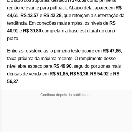
Do lado dos suportes, destaco
R$ 46,38
como primeira
região relevante para pullback. Abaixo dela, aparecem
R$
44,61
,
R$ 43,57
e
R$ 42,28
, que reforçam a sustentação da
tendência. Em correções mais amplas, os níveis de
R$
40,91
e
R$ 39,80
completam a base estrutural do curto
prazo.
Entre as resistências, o primeiro teste ocorre em
R$ 47,86
,
faixa próxima da máxima recente. O rompimento desse
nível abre espaço para
R$ 49,90
, seguido por zonas mais
densas de venda em
R$ 51,85
,
R$ 53,36
,
R$ 54,92
e
R$
56,37
.
Continua depois da publicidade