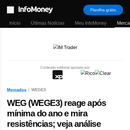
Planilha grátis
Menu
Início
Últimas Notícias
Meu InfoMoney
Merca
Conteúdo editorial apoiado por
Mercados
WEGE3
WEG (WEGE3) reage após
mínima do ano e mira
resistências; veja análise