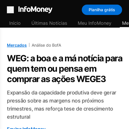
Planilha grátis
Menu
Início
Últimas Notícias
Meu InfoMoney
Me
Mercados
Análise do BofA
WEG: a boa e a má notícia para
quem tem ou pensa em
comprar as ações WEGE3
Expansão da capacidade produtiva deve gerar
pressão sobre as margens nos próximos
trimestres, mas reforça tese de crescimento
estrutural