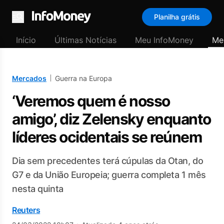
Planilha grátis
Menu
Início
Últimas Notícias
Meu InfoMoney
Me
Mercados
Guerra na Europa
‘Veremos quem é nosso
amigo’, diz Zelensky enquanto
líderes ocidentais se reúnem
Dia sem precedentes terá cúpulas da Otan, do
G7 e da União Europeia; guerra completa 1 mês
nesta quinta
Reuters