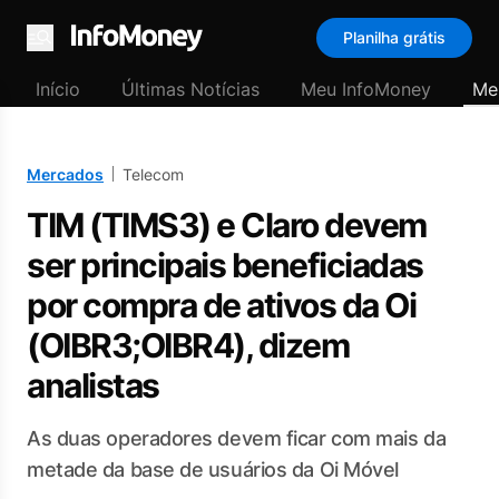
Planilha grátis
Menu
Início
Últimas Notícias
Meu InfoMoney
Me
Mercados
Telecom
TIM (TIMS3) e Claro devem
ser principais beneficiadas
por compra de ativos da Oi
(OIBR3;OIBR4), dizem
analistas
As duas operadores devem ficar com mais da
metade da base de usuários da Oi Móvel