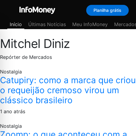
Planilha grátis
Menu
Início
Últimas Notícias
Meu InfoMoney
Mercado
Mitchel Diniz
Repórter de Mercados
Nostalgia
Catupiry: como a marca que criou
o requeijão cremoso virou um
clássico brasileiro
1 ano atrás
Nostalgia
Zoomp: o que aconteceu com a