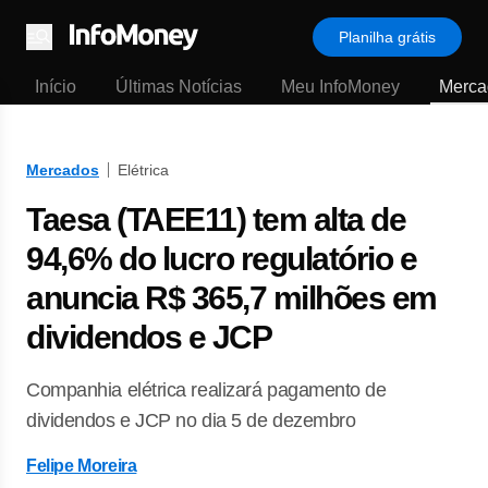
Planilha grátis
Menu
Início
Últimas Notícias
Meu InfoMoney
Merca
Mercados
Elétrica
Taesa (TAEE11) tem alta de
94,6% do lucro regulatório e
anuncia R$ 365,7 milhões em
dividendos e JCP
Companhia elétrica realizará pagamento de
dividendos e JCP no dia 5 de dezembro
Felipe Moreira