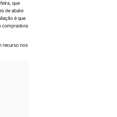
feira, que
es de abate
liação é que
la compradora
m recurso nos