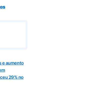
nos
s e aumento
 em
sceu 29% no