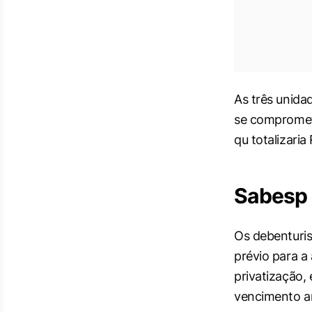
As três unida
se compromete
qu totalizaria 
Sabesp 
Os debenturis
prévio para a
privatização,
vencimento a