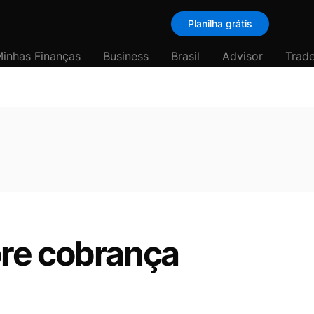
Planilha grátis
inhas Finanças
Business
Brasil
Advisor
Trade
bre cobrança