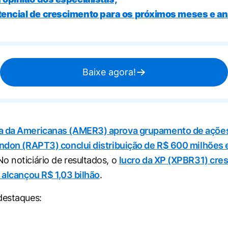
encial de crescimento para os próximos meses e a
Baixe agora!
a da Americanas (AMER3) aprova grupamento de açõe
ndon (RAPT3) conclui distribuição de R$ 600 milhões
 No noticiário de resultados, o
lucro da XP (XPBR31) cre
e alcançou R$ 1,03 bilhão
.
destaques: