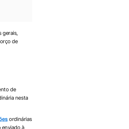
 gerais,
forço de
ento de
dinária nesta
ões
ordinárias
 enviado à