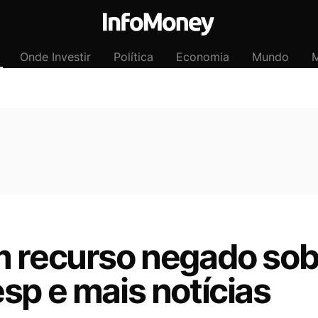
Onde Investir
Política
Economia
Mundo
M
m recurso negado so
sp e mais notícias