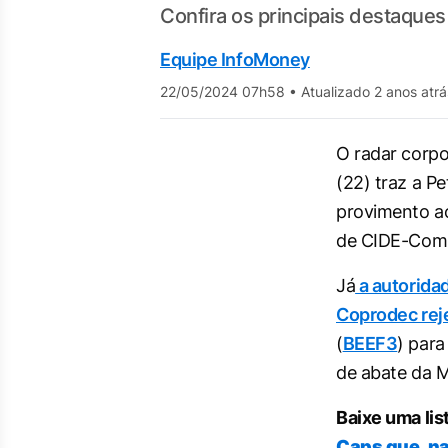
Confira os principais destaques 
Equipe InfoMoney
22/05/2024 07h58
•
Atualizado 2 anos atrá
O radar corpo
(22) traz a Pe
provimento a
de CIDE-Comb
Já
a autorida
Coprodec rej
(
BEEF3
) para
de abate da M
Baixe uma lis
Caps que, na