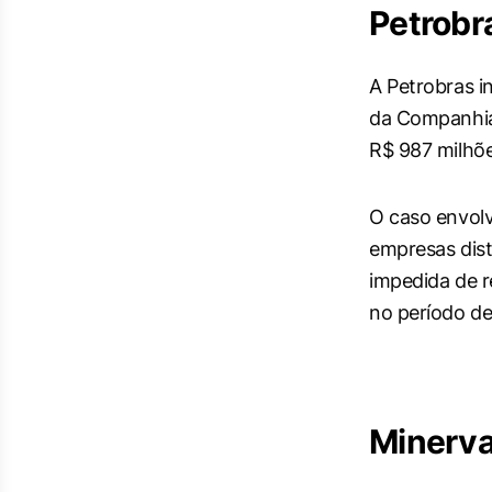
Petrobra
A Petrobras i
da Companhia
R$ 987 milhõe
O caso envolv
empresas dist
impedida de r
no período d
Minerva