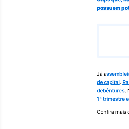
possuem pot
Já a
ssemblei
de capital
.
Ra
debêntures
.
1º trimestre 
Confira mais 