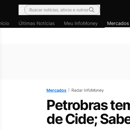
Buscar notícias, ativos e outros
Menu
nício
Últimas Notícias
Meu InfoMoney
Mercados
Mercados
Radar InfoMoney
Petrobras te
de Cide; Sabe