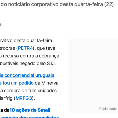
do noticiário corporativo desta quarta-feira (22)
s
rativo desta quarta-feira
trobras (
PETR4
), que teve
o recurso contra a cobrança
ustíveis negado pelo STJ.
de concorrencial uruguaia
eitou um pedido
da Minerva
 a compra de três unidades
arfrig (
MRFG3
).
Publicidade
ta de
10 ações de Small
 opinião dos especialistas,