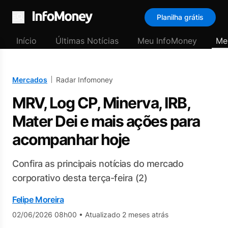
Planilha grátis
Menu
Início
Últimas Notícias
Meu InfoMoney
Me
Mercados
Radar Infomoney
MRV, Log CP, Minerva, IRB,
Mater Dei e mais ações para
acompanhar hoje
Confira as principais notícias do mercado
corporativo desta terça-feira (2)
Felipe Moreira
02/06/2026 08h00
•
Atualizado 2 meses atrás