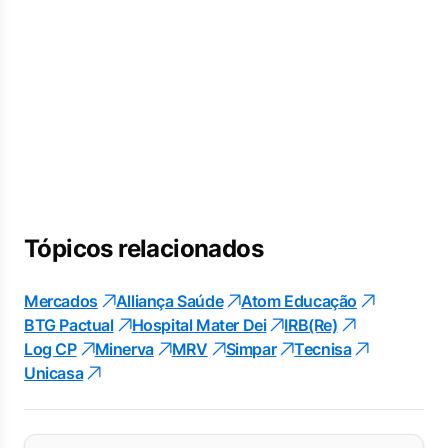
Tópicos relacionados
Mercados
Alliança Saúde
Atom Educação
BTG Pactual
Hospital Mater Dei
IRB(Re)
Log CP
Minerva
MRV
Simpar
Tecnisa
Unicasa