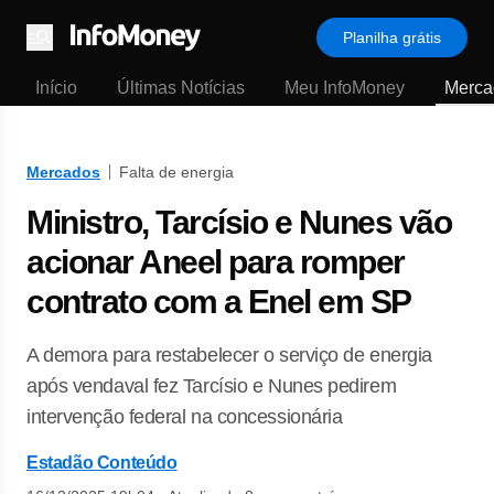
Planilha grátis
Menu
Início
Últimas Notícias
Meu InfoMoney
Merca
Mercados
Falta de energia
Ministro, Tarcísio e Nunes vão
acionar Aneel para romper
contrato com a Enel em SP
A demora para restabelecer o serviço de energia
após vendaval fez Tarcísio e Nunes pedirem
intervenção federal na concessionária
Estadão Conteúdo