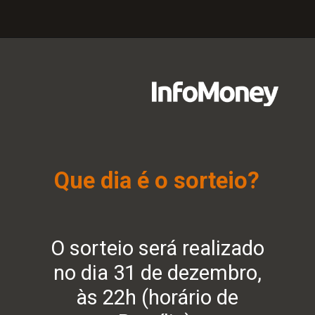
Opening
https://lps.infomoney.com.br/como-investir-em-acoes-inscricao/?utm_source=infomoney&utm_medium=web-stories&utm_campaign=cia&utm_term=hiperlink&utm_content=web-stories
Que dia é o sorteio?
O sorteio será realizado
no dia 31 de dezembro,
às 22h (horário de