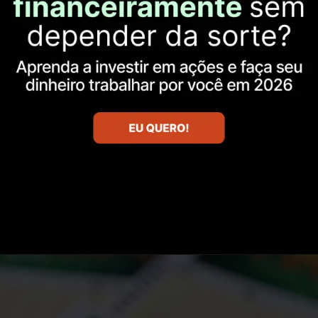
Opening
https://lps.infomoney.com.br/como-investir-em-acoes-inscricao/?utm_source=infomoney&utm_medium=web-stories&utm_campaign=cia&utm_term=hiperlink&utm_content=web-stories