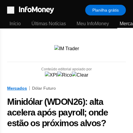
Planilha grátis
Menu
Início
Últimas Notícias
Meu InfoMoney
Merca
Conteúdo editorial apoiado por
Mercados
Dólar Futuro
Minidólar (WDON26): alta
acelera após payroll; onde
estão os próximos alvos?