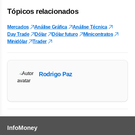
Tópicos relacionados
Mercados
Análise Gráfica
Análise Técnica
Day Trade
Dólar
Dólar futuro
Minicontratos
Minidólar
Trader
Rodrigo Paz
InfoMoney