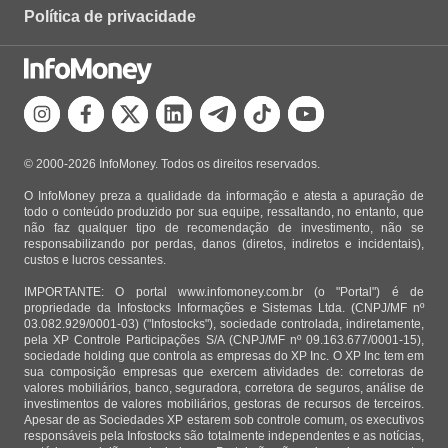
Política de privacidade
© 2000-2026 InfoMoney. Todos os direitos reservados.
O InfoMoney preza a qualidade da informação e atesta a apuração de
todo o conteúdo produzido por sua equipe, ressaltando, no entanto, que
não faz qualquer tipo de recomendação de investimento, não se
responsabilizando por perdas, danos (diretos, indiretos e incidentais),
custos e lucros cessantes.
IMPORTANTE: O portal www.infomoney.com.br (o "Portal") é de
propriedade da Infostocks Informações e Sistemas Ltda. (CNPJ/MF nº
03.082.929/0001-03) ("Infostocks"), sociedade controlada, indiretamente,
pela XP Controle Participações S/A (CNPJ/MF nº 09.163.677/0001-15),
sociedade holding que controla as empresas do XP Inc. O XP Inc tem em
sua composição empresas que exercem atividades de: corretoras de
valores mobiliários, banco, seguradora, corretora de seguros, análise de
investimentos de valores mobiliários, gestoras de recursos de terceiros.
Apesar de as Sociedades XP estarem sob controle comum, os executivos
responsáveis pela Infostocks são totalmente independentes e as notícias,