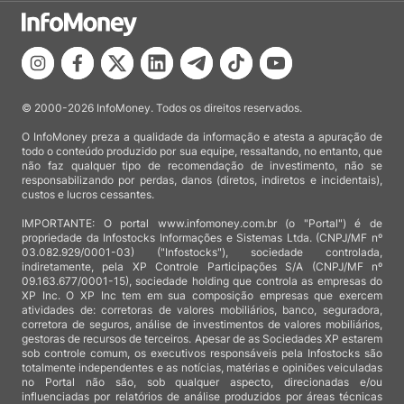
© 2000-2026 InfoMoney. Todos os direitos reservados.
O InfoMoney preza a qualidade da informação e atesta a apuração de
todo o conteúdo produzido por sua equipe, ressaltando, no entanto, que
não faz qualquer tipo de recomendação de investimento, não se
responsabilizando por perdas, danos (diretos, indiretos e incidentais),
custos e lucros cessantes.
IMPORTANTE: O portal www.infomoney.com.br (o "Portal") é de
propriedade da Infostocks Informações e Sistemas Ltda. (CNPJ/MF nº
03.082.929/0001-03) ("Infostocks"), sociedade controlada,
indiretamente, pela XP Controle Participações S/A (CNPJ/MF nº
09.163.677/0001-15), sociedade holding que controla as empresas do
XP Inc. O XP Inc tem em sua composição empresas que exercem
atividades de: corretoras de valores mobiliários, banco, seguradora,
corretora de seguros, análise de investimentos de valores mobiliários,
gestoras de recursos de terceiros. Apesar de as Sociedades XP estarem
sob controle comum, os executivos responsáveis pela Infostocks são
totalmente independentes e as notícias, matérias e opiniões veiculadas
no Portal não são, sob qualquer aspecto, direcionadas e/ou
influenciadas por relatórios de análise produzidos por áreas técnicas