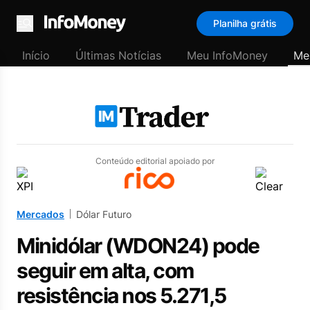
Planilha grátis
Menu
Início
Últimas Notícias
Meu InfoMoney
Me
Conteúdo editorial apoiado por
Mercados
Dólar Futuro
Minidólar (WDON24) pode
seguir em alta, com
resistência nos 5.271,5