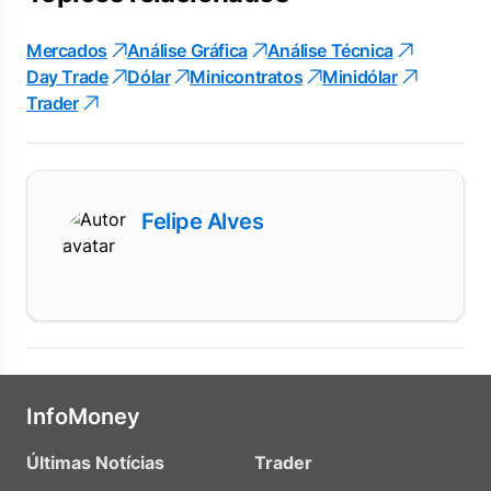
Mercados
Análise Gráfica
Análise Técnica
Day Trade
Dólar
Minicontratos
Minidólar
Trader
Felipe Alves
InfoMoney
Últimas Notícias
Trader